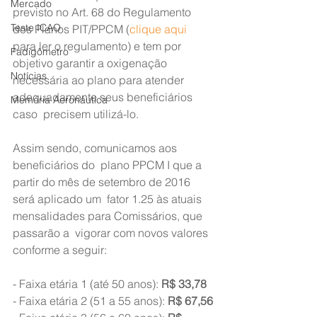
Mercado
previsto no Art. 68 do Regulamento 
Teste ICAO
dos Planos PIT/PPCM (
clique aqui
para ler o regulamento) e tem por 
Fadigômetro
objetivo garantir a oxigenação  
Notícias
necessária ao plano para atender 
adequadamente seus beneficiários 
Memória Aeronáutica
caso  precisem utilizá-lo.
Assim sendo, comunicamos aos 
beneficiários do  plano PPCM I que a 
partir do mês de setembro de 2016 
será aplicado um  fator 1.25 às atuais 
mensalidades para Comissários, que 
passarão a  vigorar com novos valores 
conforme a seguir:
- Faixa etária 1 (até 50 anos): 
R$ 33,78
- Faixa etária 2 (51 a 55 anos): 
R$ 67,56