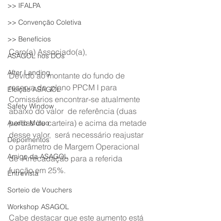
>> IFALPA
>> Convenção Coletiva
>> Benefícios
Caro(a) Associado(a),
ASAGOL nos DOs
After Landing
Devido ao montante do fundo de 
reserva do  plano PPCM I para 
Eleição ASAGOL
Comissários encontrar-se atualmente 
Safety Window
abaixo do valor  de referência (duas 
perdas de carteira) e acima da metade 
Auxílio Mútuo
desse valor,  será necessário reajustar 
Depoimentos
o parâmetro de Margem Operacional 
Amigo da ASAGOL
de  Arrecadação para a referida 
função em 25%.
Entrevista
Sorteio de Vouchers
Workshop ASAGOL
Cabe destacar que este aumento está 