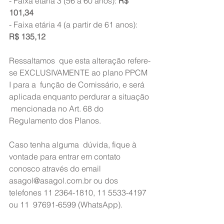
- Faixa etária 3 (56 a 60 anos): 
R$ 
101,34
- Faixa etária 4 (a partir de 61 anos): 
R$ 135,12
Ressaltamos  que esta alteração refere-
se EXCLUSIVAMENTE ao plano PPCM 
I para a  função de Comissário, e será 
aplicada enquanto perdurar a situação 
 mencionada no Art. 68 do 
Regulamento dos Planos.
Caso tenha alguma  dúvida, fique à 
vontade para entrar em contato 
conosco através do email  
asagol@asagol.com.br ou dos 
telefones 11 2364-1810, 11 5533-4197 
ou 11  97691-6599 (WhatsApp).