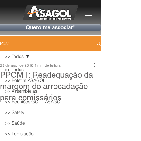
Quero me associar!
Post
>> Todos
23 de ago. de 2016
1 min de leitura
>> Todos
PPCM I: Readequação da
>> Boletim ASAGOL
margem de arrecadação
>> Assembleias
para comissários
>> Reuniões GOL - ASAGOL
>> Safety
>> Saúde
>> Legislação