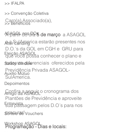
>> IFALPA
>> Convenção Coletiva
Caro(a) Associado(a),
>> Benefícios
ASAGOL nos DOs
A partir do dia 
5 de março
  a ASAGOL 
e a SulAmerica estarão presentes nos 
After Landing
D.O.´s da GOL em CGH e  GRU para 
Eleição ASAGOL
que você possa conhecer o plano e 
todos os diferenciais  oferecidos pela 
Safety Window
Previdência Privada ASAGOL-
Auxílio Mútuo
SulAmerica.
Depoimentos
Confira a seguir o cronograma dos 
Amigo da ASAGOL
Plantões de Previdência e aproveite 
Entrevista
sua passagem pelos D.O´s para nos 
procurar!
Sorteio de Vouchers
Workshop ASAGOL
Programação - Dias e locais: