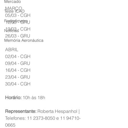
Mercado
MARÇO
Teste ICAO
05/03 - CGH
Fadigômetro
12/03 - GRU
19/03 - CGH
Notícias
26/03 - GRU
Memória Aeronáutica
ABRIL
02/04 - CGH
09/04 - GRU
16/04 - CGH
23/04 - GRU
30/04 - CGH
Horário:
 10h às 18h
Representante:
 Roberta Hespanhol | 
Telefones: 11 2373-8050 e 11 94710-
0665