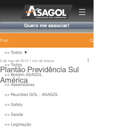
Quero me associar!
Post
>> Todos
2 de mar. de 2015
1 min de leitura
>> Todos
Plantão Previdência Sul
>> Boletim ASAGOL
América
>> Assembleias
>> Reuniões GOL - ASAGOL
>> Safety
>> Saúde
>> Legislação