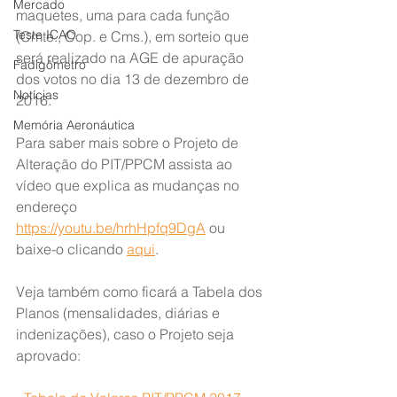
Mercado
maquetes, uma para cada função 
Teste ICAO
(Cmte., Cop. e Cms.), em sorteio que 
será realizado na AGE de apuração 
Fadigômetro
dos votos no dia 13 de dezembro de 
Notícias
2016.
Memória Aeronáutica
Para saber mais sobre o Projeto de 
Alteração do PIT/PPCM assista ao 
vídeo que explica as mudanças no 
endereço 
https://youtu.be/hrhHpfq9DgA
 ou 
baixe-o clicando 
aqui
.
Veja também como ficará a Tabela dos 
Planos (mensalidades, diárias e 
indenizações), caso o Projeto seja 
aprovado: