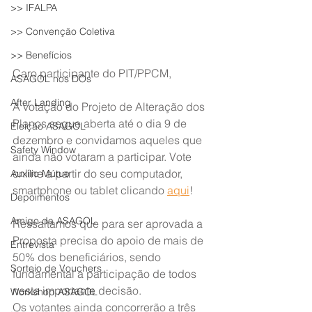
>> IFALPA
>> Convenção Coletiva
>> Benefícios
Caro participante do PIT/PPCM,
ASAGOL nos DOs
After Landing
A votação do Projeto de Alteração dos 
Planos segue aberta até o dia 9 de 
Eleição ASAGOL
dezembro e convidamos aqueles que 
Safety Window
ainda não votaram a participar. Vote 
online a partir do seu computador, 
Auxílio Mútuo
smartphone ou tablet clicando 
aqui
!
Depoimentos
Amigo da ASAGOL
Ressaltamos que para ser aprovada a 
Proposta precisa do apoio de mais de 
Entrevista
50% dos beneficiários, sendo 
Sorteio de Vouchers
fundamental a participação de todos 
nesta importante decisão.
Workshop ASAGOL
Os votantes ainda concorrerão a três 