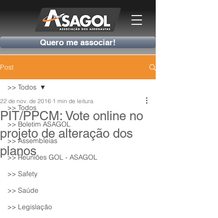
Quero me associar!
Post
>> Todos
22 de nov. de 2016
1 min de leitura
>> Todos
PIT/PPCM: Vote online no
>> Boletim ASAGOL
projeto de alteração dos
>> Assembleias
planos
>> Reuniões GOL - ASAGOL
>> Safety
>> Saúde
>> Legislação