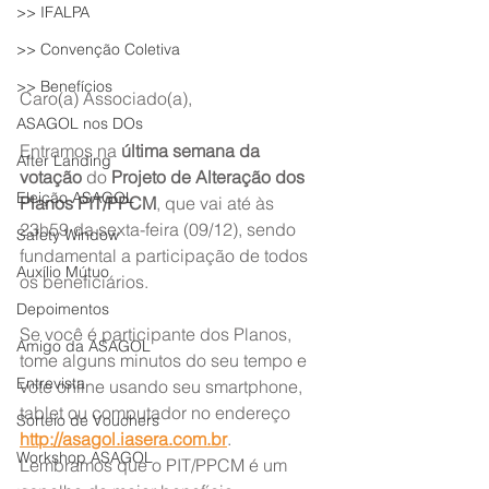
>> IFALPA
>> Convenção Coletiva
>> Benefícios
Caro(a) Associado(a),
ASAGOL nos DOs
Entramos na 
última semana da 
After Landing
votação
 do 
Projeto de Alteração dos 
Eleição ASAGOL
Planos PIT/PPCM
, que vai até às 
23h59 da sexta-feira (09/12), sendo 
Safety Window
fundamental a participação de todos 
Auxílio Mútuo
os beneficiários.
Depoimentos
Se você é participante dos Planos, 
Amigo da ASAGOL
tome alguns minutos do seu tempo e 
Entrevista
vote online usando seu smartphone, 
tablet ou computador no endereço 
Sorteio de Vouchers
http://asagol.iasera.com.br
.
Workshop ASAGOL
Lembramos que o PIT/PPCM é um 