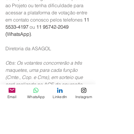
ao Projeto ou tenha dificuldade para 
acessar a plataforma de votação entre 
em contato conosco pelos telefones 
11 
5533-4197
 ou 
11 95742-2049 
(WhatsApp)
.
Diretoria da ASAGOL
Obs: Os votantes concorrerão a três 
maquetes, uma para cada função 
(Cmte., Cop. e Cms), em sorteio que 
será realizado na AGE de apuração 
dos votos no dia 13 de dezembro de 
Email
WhatsApp
LinkedIn
Instagram
2016.
>> Benefícios