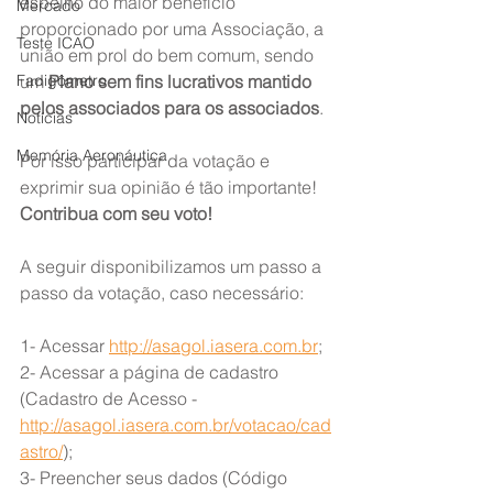
espelho do maior benefício 
Mercado
proporcionado por uma Associação, a 
Teste ICAO
união em prol do bem comum, sendo 
Fadigômetro
um 
Plano sem fins lucrativos mantido 
pelos associados para os associados
.
Notícias
Memória Aeronáutica
Por isso participar da votação e 
exprimir sua opinião é tão importante! 
Contribua com seu voto!
A seguir disponibilizamos um passo a 
passo da votação, caso necessário:
1- Acessar 
http://asagol.iasera.com.br
;
2- Acessar a página de cadastro 
(Cadastro de Acesso - 
http://asagol.iasera.com.br/votacao/cad
astro/
);
3- Preencher seus dados (Código 