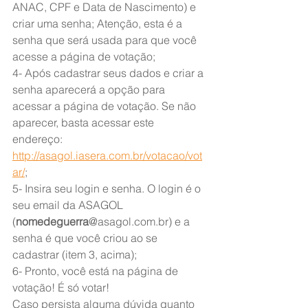
ANAC, CPF e Data de Nascimento) e 
criar uma senha; Atenção, esta é a 
senha que será usada para que você 
acesse a página de votação;
4- Após cadastrar seus dados e criar a 
senha aparecerá a opção para 
acessar a página de votação. Se não 
aparecer, basta acessar este 
endereço: 
http://asagol.iasera.com.br/votacao/vot
ar/
;
5- Insira seu login e senha. O login é o 
seu email da ASAGOL 
(
nomedeguerra
@asagol.com.br) e a 
senha é que você criou ao se 
cadastrar (item 3, acima);
6- Pronto, você está na página de 
votação! É só votar!
Caso persista alguma dúvida quanto 