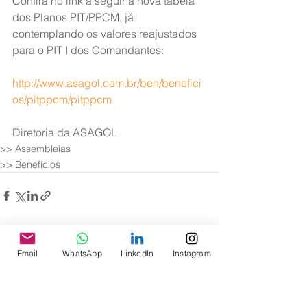
Confira no link a seguir a nova tabela 
dos Planos PIT/PPCM, já 
contemplando os valores reajustados 
para o PIT I dos Comandantes:
http://www.asagol.com.br/ben/benefici
os/pitppcm/pitppcm
Diretoria da ASAGOL
>> Assembleias
>> Benefícios
Ver tudo
Posts recentes
Email
WhatsApp
LinkedIn
Instagram