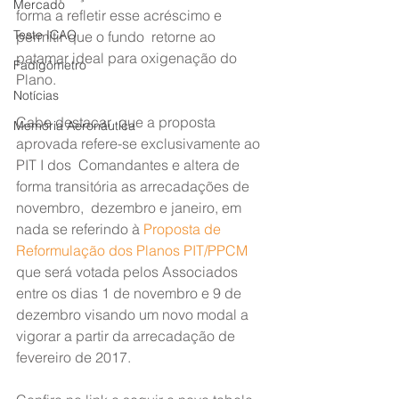
Mercado
forma a refletir esse acréscimo e 
Teste ICAO
permitir que o fundo  retorne ao 
patamar ideal para oxigenação do 
Fadigômetro
Plano.
Notícias
Cabe destacar  que a proposta 
Memória Aeronáutica
aprovada refere-se exclusivamente ao 
PIT I dos  Comandantes e altera de 
forma transitória as arrecadações de 
novembro,  dezembro e janeiro, em 
nada se referindo à 
Proposta de 
Reformulação dos Planos PIT/PPCM
que será votada pelos Associados 
entre os dias 1 de novembro e 9 de  
dezembro visando um novo modal a 
vigorar a partir da arrecadação de  
fevereiro de 2017.