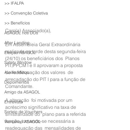
>> IFALPA
>> Convenção Coletiva
>> Benefícios
Caro(a) Associado(a),
ASAGOL nos DOs
After Landing
Em Assembleia Geral Extraordinária  
realizada na tarde desta segunda-feira 
Eleição ASAGOL
(24/10) os beneficiários dos  Planos 
Safety Window
PIT/PPCM I e II aprovaram a proposta 
de readequação dos valores  de 
Auxílio Mútuo
arrecadação do PIT I para a função de 
Depoimentos
Comandante.
Amigo da ASAGOL
A alteração  foi motivada por um 
Entrevista
acréscimo significativo na taxa de 
Sorteio de Vouchers
sinistralidade do  plano para a referida 
função, tornando-se necessária a 
Workshop ASAGOL
readequação das  mensalidades de 