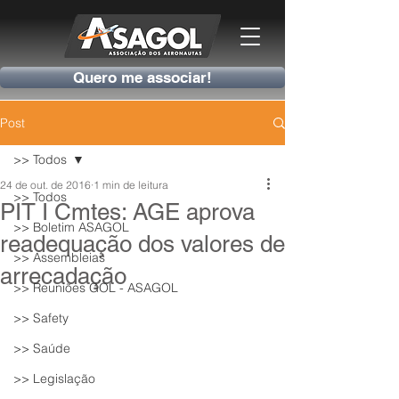
Quero me associar!
Post
>> Todos
24 de out. de 2016
1 min de leitura
>> Todos
PIT I Cmtes: AGE aprova
>> Boletim ASAGOL
readequação dos valores de
>> Assembleias
arrecadação
>> Reuniões GOL - ASAGOL
>> Safety
>> Saúde
>> Legislação