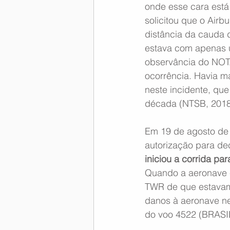
onde esse cara está 
solicitou que o Air
distância da cauda d
estava com apenas u
observância do NOTA
ocorrência. Havia m
neste incidente, que
década (NTSB, 2018
Em 19 de agosto de
autorização para dec
iniciou a corrida pa
Quando a aeronave e
TWR de que estavam 
danos à aeronave ne
do voo 4522 (BRASIL