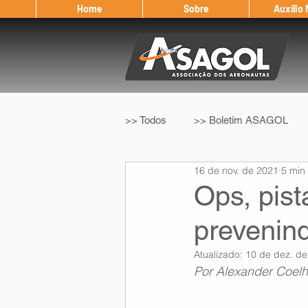
Home
Sobre
Auxílio
>> Todos
>> Boletim ASAGOL
16 de nov. de 2021
5 min 
>> Legislação
>> IFALPA
Ops, pist
prevenin
Eleição ASAGOL
Safety Wi
Atualizado:
10 de dez. de
Por Alexander Coel
Sorteio de Vouchers
Worksh