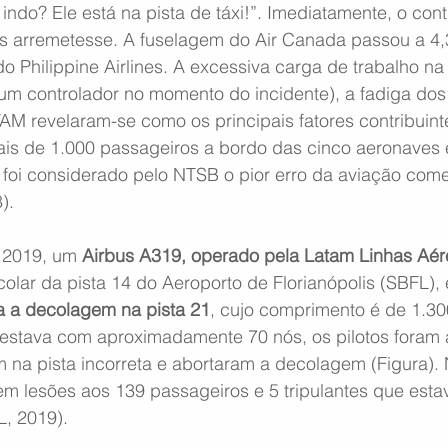
indo? Ele está na pista de táxi!”. Imediatamente, o cont
bus arremetesse. A fuselagem do Air Canada passou a 4,
o Philippine Airlines. A excessiva carga de trabalho n
m controlador no momento do incidente), a fadiga dos p
M revelaram-se como os principais fatores contribuint
ais de 1.000 passageiros a bordo das cinco aeronaves 
 foi considerado pelo NTSB o pior erro da aviação come
).
 2019, um 
Airbus A319, operado pela Latam Linhas Aér
olar da pista 14 do Aeroporto de Florianópolis (SBFL), e
ra a decolagem na pista 21
, cujo comprimento é de 1.30
stava com aproximadamente 70 nós, os pilotos foram a
na pista incorreta e abortaram a decolagem (Figura).
m lesões aos 139 passageiros e 5 tripulantes que esta
, 2019).