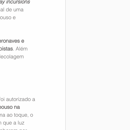
y incursions 
nal de uma 
pouso e 
eronaves e 
pistas
. Além 
decolagem 
 foi autorizado a 
pouso na 
ma ao toque, o 
 que a luz 