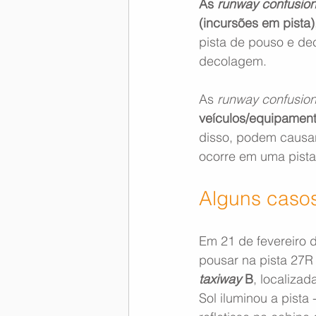
As 
runway confusio
(incursões em pista)
pista de pouso e dec
decolagem. 
As 
runway confusio
veículos/equipament
disso, podem causa
ocorre em uma pista
Alguns caso
Em 21 de fevereiro 
pousar na pista 27R
taxiway
 B
, localiza
Sol iluminou a pista