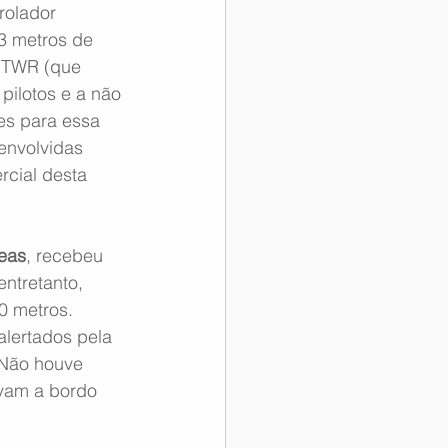
rolador 
3 metros de 
a TWR (que 
ilotos e a não 
es para essa 
envolvidas 
rcial desta 
eas
, recebeu 
ntretanto, 
0 metros. 
lertados pela 
 Não houve 
vam a bordo 