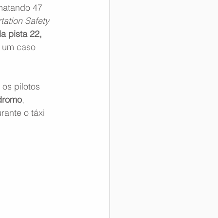
matando 47 
tation Safety 
 pista 22, 
: um caso 
os pilotos 
ódromo
, 
ante o táxi 