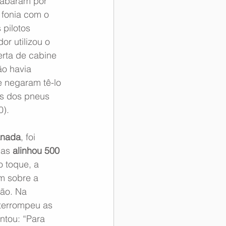
cabaram por 
 fonia com o 
pilotos 
r utilizou o 
erta de cabine 
ão havia 
e negaram tê-lo 
as dos pneus 
0).
anada
, foi 
as 
alinhou 500 
 toque, a 
m sobre a 
são. Na 
nterrompeu as 
tou: “Para 