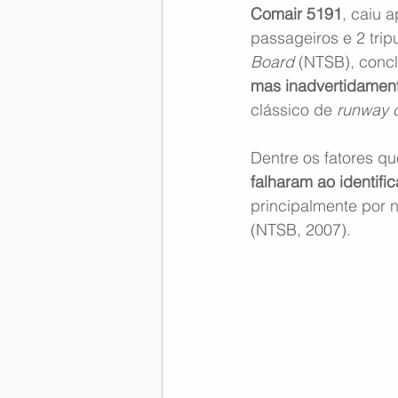
Comair 5191
, caiu 
passageiros e 2 tripu
Board
 (NTSB), concl
mas inadvertidamente
clássico de 
runway 
Dentre os fatores qu
falharam ao identifi
principalmente por n
(NTSB, 2007).