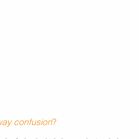
way confusion
?