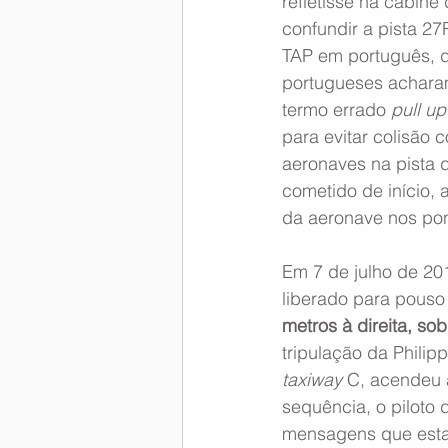
refletisse na cabine
confundir a pista 27
TAP em português, de
portugueses acharam 
termo errado 
pull up
para evitar colisão 
aeronaves na pista d
cometido de início,
da aeronave nos pon
Em 7 de julho de 20
liberado para pouso
metros à direita, sob
tripulação da Philip
taxiway
 C, acendeu 
sequência, o piloto d
mensagens que esta