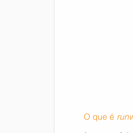
O que é 
run