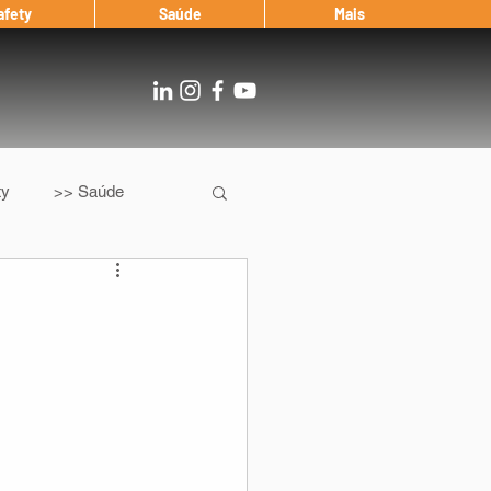
afety
Saúde
Mais
ty
>> Saúde
Os
After Landing
Entrevista
Notícias