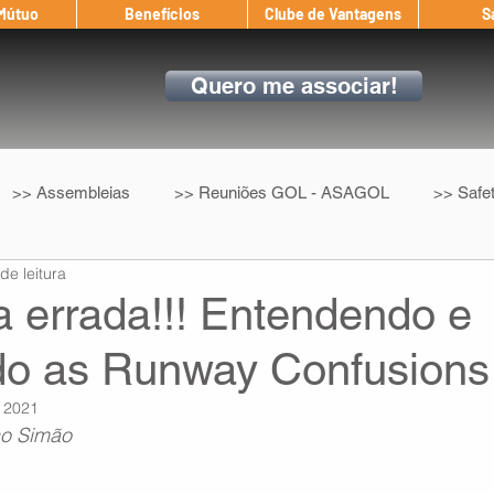
 Mútuo
Benefícios
Clube de Vantagens
S
Quero me associar!
>> Assembleias
>> Reuniões GOL - ASAGOL
>> Safe
de leitura
>> Convenção Coletiva
>> Benefícios
ASAGOL nos D
a errada!!! Entendendo e
do as Runway Confusions
ndow
Auxílio Mútuo
Depoimentos
Amigo da ASAGOL
 2021
ho Simão
op ASAGOL
Mercado
Teste ICAO
Fadigômetro