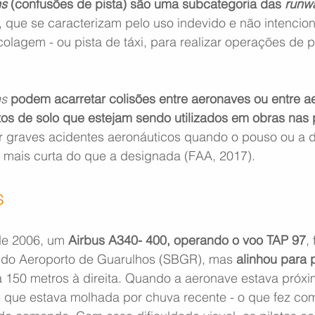
ns
 (confusões de pista) são uma subcategoria das 
runwa
, que se caracterizam pelo uso indevido e não intencio
olagem - ou pista de táxi, para realizar operações de 
ns
podem acarretar colisões entre aeronaves ou entre a
os de solo que estejam sendo utilizados em obras nas 
r graves acidentes aeronáuticos quando o pouso ou a 
 mais curta do que a designada (FAA, 2017).
s
de 2006, um 
Airbus A340- 400, operando o voo TAP 97
,
 do Aeroporto de Guarulhos (SBGR), mas 
alinhou para 
da 150 metros à direita. Quando a aeronave estava próxi
 - que estava molhada por chuva recente - o que fez com