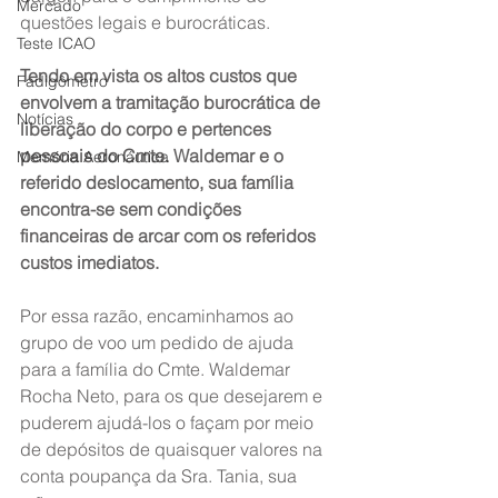
Mercado
questões legais e burocráticas.
Teste ICAO
Tendo em vista os altos custos que 
Fadigômetro
envolvem a tramitação burocrática de 
Notícias
liberação do corpo e pertences 
pessoais do Cmte. Waldemar e o 
Memória Aeronáutica
referido deslocamento, sua família 
encontra-se sem condições 
financeiras de arcar com os referidos 
custos imediatos.
Por essa razão, encaminhamos ao 
grupo de voo um pedido de ajuda 
para a família do Cmte. Waldemar 
Rocha Neto, para os que desejarem e 
puderem ajudá-los o façam por meio 
de depósitos de quaisquer valores na 
conta poupança da Sra. Tania, sua 