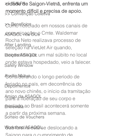
>> IFALPA
cidade de Saigon-Vietnã, enfrenta um 
momento difícil e precisa de apoio.
>> Convenção Coletiva
>> Benefícios
Como noticiado em nossos canais de 
comunicação, o Cmte. Waldemar 
ASAGOL nos DOs
Rocha Neto realizava processo de 
After Landing
seleção na VietJet Air quando, 
acometido por um mal súbito no local 
Eleição ASAGOL
onde estava hospedado, veio a falecer.
Safety Window
Auxílio Mútuo
Considerando o longo período de 
feriado no país, em decorrência do 
Depoimentos
ano novo chinês, o início da tramitação 
Amigo da ASAGOL
para a liberação de seu corpo e 
traslado ao Brasil acontecerá somente 
Entrevista
a partir da próxima semana.
Sorteio de Vouchers
Workshop ASAGOL
Sua família está se deslocando a 
Saigon para o cumprimento de 