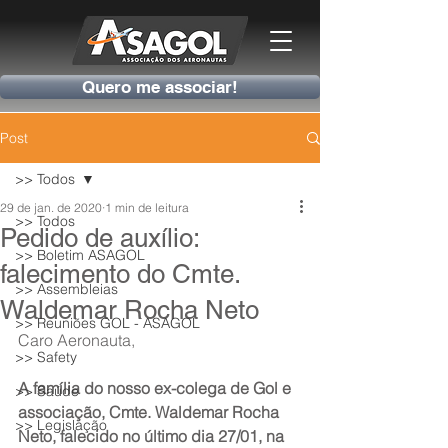
Quero me associar!
Post
>> Todos
29 de jan. de 2020
1 min de leitura
>> Todos
Pedido de auxílio:
>> Boletim ASAGOL
falecimento do Cmte.
>> Assembleias
Waldemar Rocha Neto
>> Reuniões GOL - ASAGOL
Caro Aeronauta,
>> Safety
A família do nosso ex-colega de Gol e 
>> Saúde
associação, Cmte. Waldemar Rocha 
>> Legislação
Neto, falecido no último dia 27/01, na 