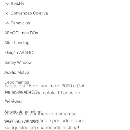
>> IFALPA
>> Convenção Coletiva
>> Benefícios
ASAGOL nos DOs
After Landing
Eleição ASAGOL
Safety Window
Auxílio Mútuo
Depoimentos
Neste dia 15 de janeiro de 2020 a Gol 
Amigo da ASAGOL
Linhas Aéreas completa 19 anos de 
vida!
Entrevista
Sorteio de Vouchers
A ASAGOL parabeniza a empresa 
pelo seu aniversário e por tudo o que 
Workshop ASAGOL
conquistou em sua recente história! 