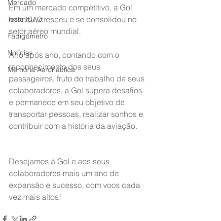
Mercado
Em um mercado competitivo, a Gol 
nasceu, cresceu e se consolidou no 
Teste ICAO
setor aéreo mundial.
Fadigômetro
Notícias
Ano após ano, contando com o 
reconhecimento dos seus 
Memória Aeronáutica
passageiros, fruto do trabalho de seus 
colaboradores, a Gol supera desafios 
e permanece em seu objetivo de 
transportar pessoas, realizar sonhos e 
contribuir com a história da aviação.
Desejamos à Gol e aos seus 
colaboradores mais um ano de 
expansão e sucesso, com voos cada 
vez mais altos!