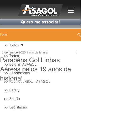
Quero me associar!
Post
>> Todos
15 de jan. de 2020
1 min de leitura
>> Todos
Parabéns Gol Linhas
>> Boletim ASAGOL
Aéreas pelos 19 anos de
>> Assembleias
história!
>> Reuniões GOL - ASAGOL
>> Safety
>> Saúde
>> Legislação