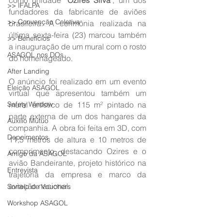
como unidade '
Ozires Silva
', um dos 
>> IFALPA
fundadores da fabricante de aviões 
>> Convenção Coletiva
brasileira. A cerimônia realizada na 
última sexta-feira (23) marcou também 
>> Benefícios
a inauguração de um mural com o rosto 
ASAGOL nos DOs
do homenageado.
After Landing
O anúncio foi realizado em um evento 
Eleição ASAGOL
virtual que apresentou também um 
Safety Window
mural artístico de 115 m² pintado na 
parte externa de um dos hangares da 
Auxílio Mútuo
companhia. A obra foi feita em 3D, com 
Depoimentos
11,5 metros de altura e 10 metros de 
comprimento, destacando Ozires e o 
Amigo da ASAGOL
avião Bandeirante, projeto histórico na 
Entrevista
trajetória da empresa e marco da 
aviação nacional.
Sorteio de Vouchers
Workshop ASAGOL