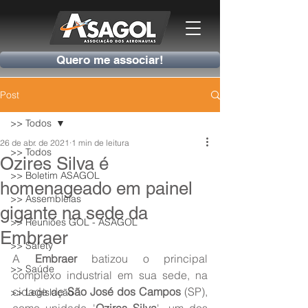
Quero me associar!
Post
>> Todos
26 de abr. de 2021
1 min de leitura
>> Todos
Ozires Silva é
>> Boletim ASAGOL
homenageado em painel
>> Assembleias
gigante na sede da
>> Reuniões GOL - ASAGOL
Embraer
>> Safety
A 
Embraer
 batizou o principal 
>> Saúde
complexo industrial em sua sede, na 
cidade de 
São José dos Campos
 (SP), 
>> Legislação