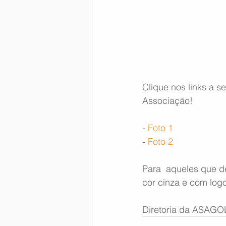
Memória Aeronáutica
Clique nos links a s
Associação!
- 
Foto 1
- 
Foto 2
Para  aqueles que d
cor cinza e com log
Diretoria da ASAGO