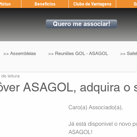
 Mútuo
Benefícios
Clube de Vantagens
S
Quero me associar!
>> Assembleias
>> Reuniões GOL - ASAGOL
>> Safe
 de leitura
>> Convenção Coletiva
>> Benefícios
ASAGOL nos D
ôver ASAGOL, adquira o 
ndow
Auxílio Mútuo
Depoimentos
Amigo da ASAGOL
Caro(a) Associado(a),
Já está disponível o novo p
op ASAGOL
Mercado
Teste ICAO
Fadigômetro
ASAGOL!