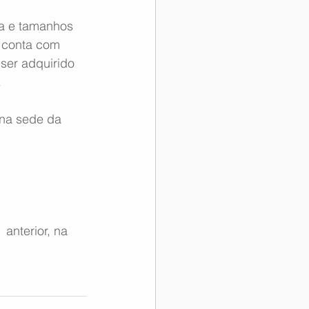
a e tamanhos 
r conta com 
ser adquirido 
.
 na sede da 
anterior, na 