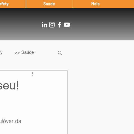
afety
Saúde
Mais
ty
>> Saúde
Os
After Landing
seu!
Entrevista
ulôver da 
Notícias