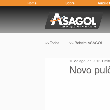
Home
Sobre
Auxílio
>> Todos
>> Boletim ASAGOL
12 de ago. de 2016
1 min
>> Legislação
>> IFALPA
Novo pul
Eleição ASAGOL
Safety Wi
Sorteio de Vouchers
Worksh