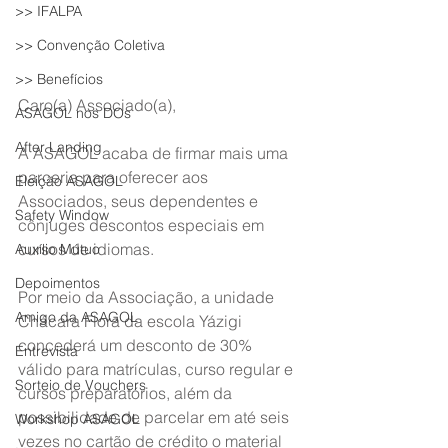
>> IFALPA
>> Convenção Coletiva
>> Benefícios
Caro(a) Associado(a),
ASAGOL nos DOs
After Landing
A ASAGOL acaba de firmar mais uma 
parceria para oferecer aos 
Eleição ASAGOL
Associados, seus dependentes e 
Safety Window
cônjuges descontos especiais em 
cursos de idiomas.
Auxílio Mútuo
Depoimentos
Por meio da Associação, a unidade 
Amigo da ASAGOL
Chácara Flora da escola Yázigi 
concederá um desconto de 30% 
Entrevista
válido para matrículas, curso regular e 
Sorteio de Vouchers
cursos preparatórios, além da 
possibilidade de parcelar em até seis 
Workshop ASAGOL
vezes no cartão de crédito o material 