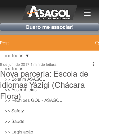
Quero me associar!
Post
>> Todos
9 de jun. de 2017
1 min de leitura
>> Todos
Nova parceria: Escola de
>> Boletim ASAGOL
idiomas Yázigi (Chácara
>> Assembleias
Flora)
>> Reuniões GOL - ASAGOL
>> Safety
>> Saúde
>> Legislação