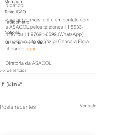
Mercado
didático.
Teste ICAO
Para saber mais, entre em contato com 
Fadigômetro
a ASAGOL pelos telefones 11 5533-
Notícias
4197 ou 11 97691-6599 (WhatsApp), 
ou visite o site do Yázigi Chácara Flora 
Memória Aeronáutica
clicando 
aqui
.
Diretoria da ASAGOL
>> Benefícios
Ver tudo
Posts recentes