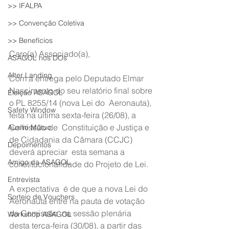
>> IFALPA
>> Convenção Coletiva
>> Benefícios
Caro(a) Associado(a),
ASAGOL nos DOs
After Landing
Com a entrega pelo Deputado Elmar 
Nascimento do seu relatório final sobre 
Eleição ASAGOL
o PL 8255/14 (nova Lei do  Aeronauta), 
Safety Window
feita na última sexta-feira (26/08), a 
Comissão de  Constituição e Justiça e 
Auxílio Mútuo
de Cidadania da Câmara (CCJC) 
Depoimentos
deverá apreciar  esta semana a 
Amigo da ASAGOL
constitucionalidade do Projeto de Lei.
Entrevista
A expectativa  é de que a nova Lei do 
Sorteio de Vouchers
Aeronauta entre na pauta de votação 
da Comissão  na sessão plenária 
Workshop ASAGOL
desta terça-feira (30/08), a partir das 