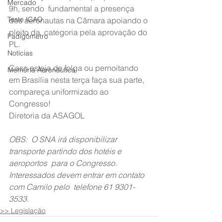
Mercado
9h, sendo  fundamental a presença 
Teste ICAO
dos aeronautas na Câmara apoiando o 
pleito da  categoria pela aprovação do 
Fadigômetro
PL.
Notícias
Caso esteja de folga ou pernoitando 
Memória Aeronáutica
em Brasília nesta terça faça sua parte, 
compareça uniformizado ao 
Congresso!
Diretoria da ASAGOL
OBS:  O SNA irá disponibilizar 
transporte partindo dos hotéis e 
aeroportos  para o Congresso. 
Interessados devem entrar em contato 
com Camilo pelo  telefone 61 9301-
3533.
>> Legislação