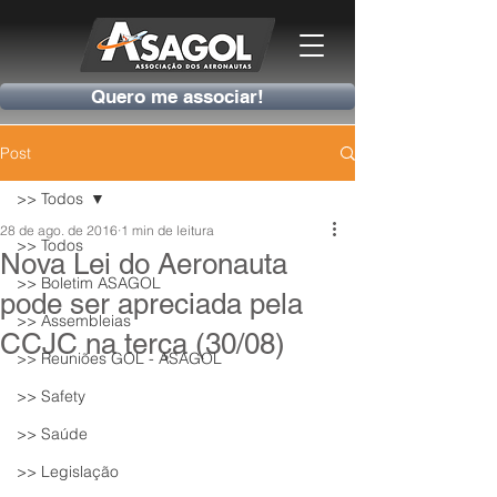
Quero me associar!
Post
>> Todos
28 de ago. de 2016
1 min de leitura
>> Todos
Nova Lei do Aeronauta
>> Boletim ASAGOL
pode ser apreciada pela
>> Assembleias
CCJC na terça (30/08)
>> Reuniões GOL - ASAGOL
>> Safety
>> Saúde
>> Legislação