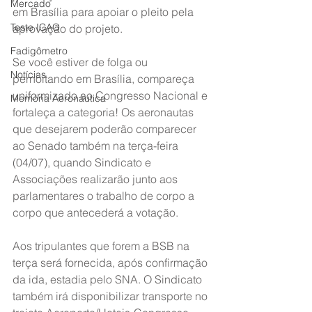
Mercado
em Brasília para apoiar o pleito pela 
Teste ICAO
aprovação do projeto.
Fadigômetro
Se você estiver de folga ou 
Notícias
pernoitando em Brasília, compareça 
uniformizado ao Congresso Nacional e 
Memória Aeronáutica
fortaleça a categoria! Os aeronautas 
que desejarem poderão comparecer 
ao Senado também na terça-feira 
(04/07), quando Sindicato e 
Associações realizarão junto aos 
parlamentares o trabalho de corpo a 
corpo que antecederá a votação.
Aos tripulantes que forem a BSB na 
terça será fornecida, após confirmação 
da ida, estadia pelo SNA. O Sindicato 
também irá disponibilizar transporte no 