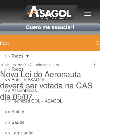
Quero me associar!
Post
>> Todos
30 de jun. de 2017
1 min de leitura
>> Todos
Nova Lei do Aeronauta
>> Boletim ASAGOL
deverá ser votada na CAS
>> Assembleias
dia 05/07
>> Reuniões GOL - ASAGOL
>> Safety
>> Saúde
>> Legislação