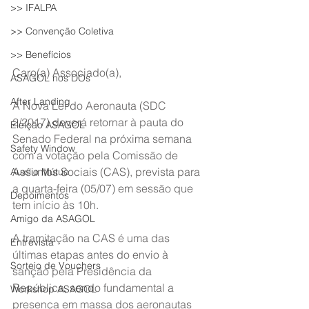
>> IFALPA
>> Convenção Coletiva
>> Benefícios
Caro(a) Associado(a),
ASAGOL nos DOs
After Landing
A Nova Lei do Aeronauta (SDC 
2/2017) deverá retornar à pauta do 
Eleição ASAGOL
Senado Federal na próxima semana 
Safety Window
com a votação pela Comissão de 
Assuntos Sociais (CAS), prevista para 
Auxílio Mútuo
a quarta-feira (05/07) em sessão que 
Depoimentos
tem início às 10h.
Amigo da ASAGOL
A tramitação na CAS é uma das 
Entrevista
últimas etapas antes do envio à 
Sorteio de Vouchers
sanção pela Presidência da 
República, sendo fundamental a 
Workshop ASAGOL
presença em massa dos aeronautas 