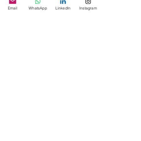
Email
WhatsApp
LinkedIn
Instagram
Ver tudo
Posts recentes
Comentários