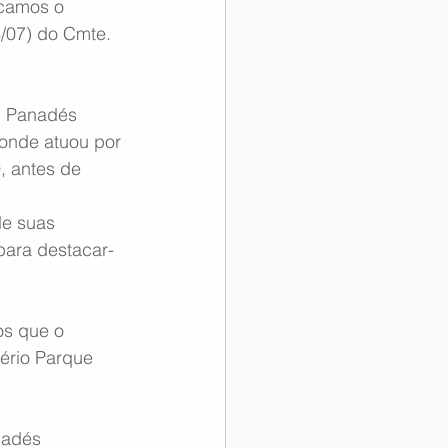
camos o 
/07) do Cmte. 
. Panadés 
 onde atuou por 
, antes de 
de suas 
para destacar-
s que o 
tério Parque 
nadés 