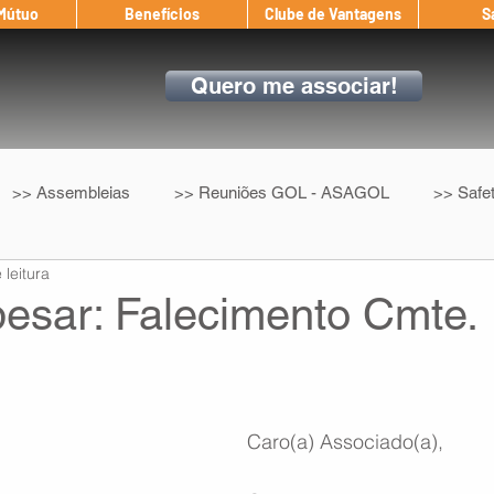
 Mútuo
Benefícios
Clube de Vantagens
S
Quero me associar!
>> Assembleias
>> Reuniões GOL - ASAGOL
>> Safe
 leitura
>> Convenção Coletiva
>> Benefícios
ASAGOL nos D
pesar: Falecimento Cmte.
ndow
Auxílio Mútuo
Depoimentos
Amigo da ASAGOL
Caro(a) Associado(a),
op ASAGOL
Mercado
Teste ICAO
Fadigômetro