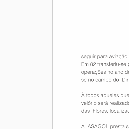
Memória Aeronáutica
seguir para aviação 
Em 82 transferiu-se
operações no ano de
se no campo do  Dir
À todos aqueles qu
velório será realiza
das  Flores, localiza
A  ASAGOL presta su