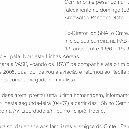
Com enorme pesar comuni
falecimento no domingo (03
Areowaldo Panedés Neto.
Ex-Diretor  do SNA, o Cmte
iniciou sua carreira na FAB
13  anos, entre 1966 e 1979
civil pela  Nordeste Linhas Aéreas.
 para a VASP, voando os  B737 da companhia até o fim 
 2005, quando  deixou a aviação e retornou ao Recife 
eito como advogado criminalista.
e desejarem  prestar uma última homenagem, informamo
do  nesta segunda-feira (04/07) a partir das 15h no Cemi
do na Av. Liberdade s/n, bairro Tejipió, Recife.
a solidariedade aos familiares e amigos do Cmte.  Pa