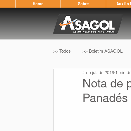
Home
Sobre
Auxílio
>> Todos
>> Boletim ASAGOL
4 de jul. de 2016
1 min de
>> Legislação
>> IFALPA
Nota de 
Panadés
Eleição ASAGOL
Safety Wi
Sorteio de Vouchers
Worksh