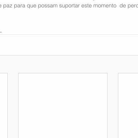
e paz para que possam suportar este momento  de per
,
L