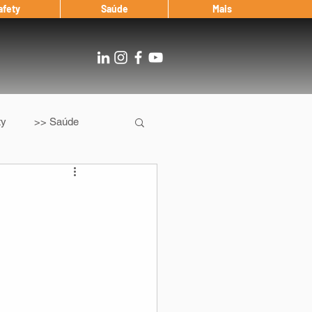
afety
Saúde
Mais
ty
>> Saúde
Os
After Landing
Entrevista
Notícias