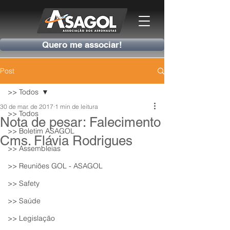
Quero me associar!
Post
>> Todos
30 de mar. de 2017
1 min de leitura
>> Todos
Nota de pesar: Falecimento
>> Boletim ASAGOL
Cms. Flávia Rodrigues
>> Assembleias
>> Reuniões GOL - ASAGOL
>> Safety
>> Saúde
>> Legislação