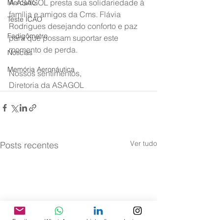
A ASAGOL presta sua solidariedade à 
Mercado
família e amigos da Cms. Flávia 
Teste ICAO
Rodrigues desejando conforto e paz 
Fadigômetro
para que possam suportar este 
momento de perda.
Notícias
Memória Aeronáutica
Nossos sentimentos,
Diretoria da ASAGOL
Ver tudo
Posts recentes