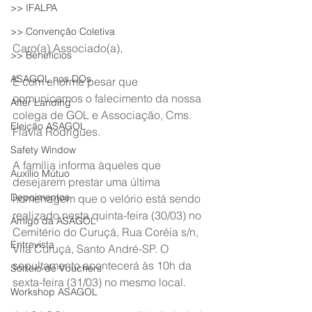
>> IFALPA
>> Convenção Coletiva
Caro(a) Associado(a),
>> Benefícios
ASAGOL nos DOs
É com enorme pesar que 
comunicamos o falecimento da nossa 
After Landing
colega de GOL e Associação, Cms. 
Eleição ASAGOL
Flávia Rodrigues.
Safety Window
A família informa àqueles que 
Auxílio Mútuo
desejarem prestar uma última 
Depoimentos
homenagem que o velório está sendo 
realizado nesta quinta-feira (30/03) no 
Amigo da ASAGOL
Cemitério do Curuçá, Rua Coréia s/n, 
Entrevista
Vila Curuçá, Santo André-SP. O 
sepultamento acontecerá às 10h da 
Sorteio de Vouchers
sexta-feira (31/03) no mesmo local.
Workshop ASAGOL