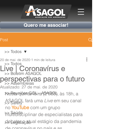
Quero me associar!
Post
>> Todos
20 de mai. de 2020
1 min de leitura
>> Todos
Live | Coronavírus e
>> Boletim ASAGOL
perspectivas para o futuro
>> Assembleias
Atualizado:
27 de mai. de 2020
>> Reuniões GOL - ASAGOL
Nesta quinta-feira (21/05), às 18h, a 
ASAGOL fará uma 
Live
 em seu canal 
>> Safety
no 
YouTube
 com um grupo 
>> Saúde
multidisciplinar de especialistas para 
debater o atual estágio da pandemia 
>> Legislação
de coronavírus no país e as 