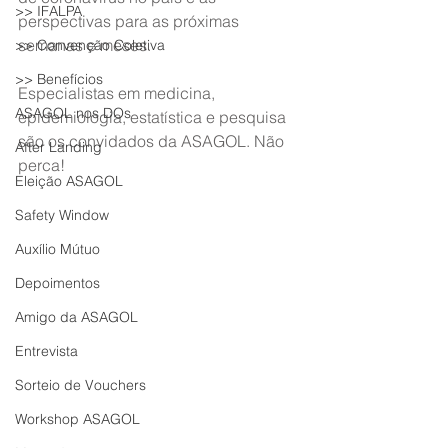
>> IFALPA
perspectivas para as próximas 
semanas e meses.
>> Convenção Coletiva
>> Benefícios
Especialistas em medicina, 
ASAGOL nos DOs
epidemiologia, estatística e pesquisa 
são os convidados da ASAGOL. Não 
After Landing
perca!
Eleição ASAGOL
Safety Window
Auxílio Mútuo
Depoimentos
Amigo da ASAGOL
Entrevista
Sorteio de Vouchers
Workshop ASAGOL