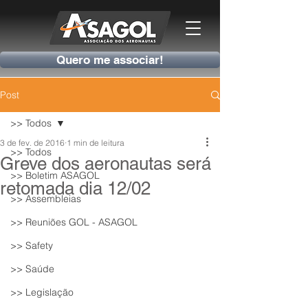
Quero me associar!
Post
>> Todos
3 de fev. de 2016
1 min de leitura
>> Todos
Greve dos aeronautas será
>> Boletim ASAGOL
retomada dia 12/02
>> Assembleias
>> Reuniões GOL - ASAGOL
>> Safety
>> Saúde
>> Legislação