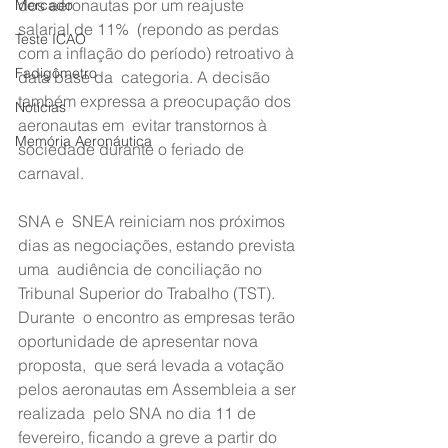
dos aeronautas por um reajuste 
Mercado
salarial de 11%  (repondo as perdas 
Teste ICAO
com a inflação do período) retroativo à 
Fadigômetro
data base da  categoria. A decisão 
também expressa a preocupação dos 
Notícias
aeronautas em  evitar transtornos à 
Memória Aeronáutica
sociedade durante o feriado de 
carnaval.
SNA e  SNEA reiniciam nos próximos 
dias as negociações, estando prevista 
uma  audiência de conciliação no 
Tribunal Superior do Trabalho (TST). 
Durante  o encontro as empresas terão 
oportunidade de apresentar nova 
proposta,  que será levada a votação 
pelos aeronautas em Assembleia a ser 
realizada  pelo SNA no dia 11 de 
fevereiro, ficando a greve a partir do 