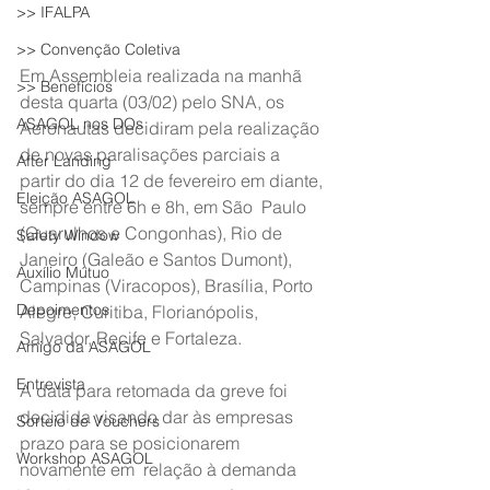
>> IFALPA
>> Convenção Coletiva
Em Assembleia realizada na manhã 
>> Benefícios
desta quarta (03/02) pelo SNA, os  
ASAGOL nos DOs
Aeronautas decidiram pela realização 
de novas paralisações parciais a  
After Landing
partir do dia 12 de fevereiro em diante, 
Eleição ASAGOL
sempre entre 6h e 8h, em São  Paulo 
(Guarulhos e Congonhas), Rio de 
Safety Window
Janeiro (Galeão e Santos Dumont),  
Auxílio Mútuo
Campinas (Viracopos), Brasília, Porto 
Depoimentos
Alegre, Curitiba, Florianópolis,  
Salvador, Recife e Fortaleza.
Amigo da ASAGOL
Entrevista
A data para retomada da greve foi  
decidida visando dar às empresas 
Sorteio de Vouchers
prazo para se posicionarem 
Workshop ASAGOL
novamente em  relação à demanda 