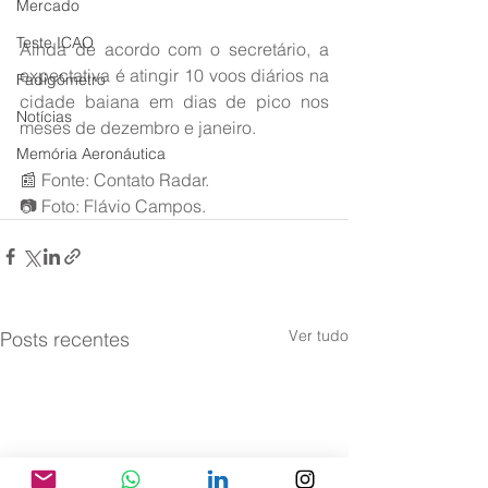
Mercado
Teste ICAO
Ainda de acordo com o secretário, a 
expectativa é atingir 10 voos diários na 
Fadigômetro
cidade baiana em dias de pico nos 
Notícias
meses de dezembro e janeiro.
Memória Aeronáutica
📰 Fonte: Contato Radar.
📷 Foto: Flávio Campos.
Ver tudo
Posts recentes