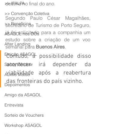
>> IFALPA
destino no final do ano.
>> Convenção Coletiva
Segundo Paulo César Magalhães, 
>> Benefícios
secretário de Turismo de Porto Seguro, 
já foi solicitado para a companhia um 
ASAGOL nos DOs
estudo sobre a criação de um voo 
After Landing
semanal para 
Buenos Aires
.
Eleição ASAGOL
Contudo, a possibilidade disso 
acontecer irá depender da 
Safety Window
viabilidade após a reabertura 
Auxílio Mútuo
das fronteiras do país vizinho.
Depoimentos
Amigo da ASAGOL
Entrevista
Sorteio de Vouchers
Workshop ASAGOL