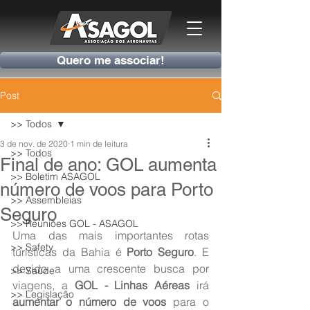
Quero me associar!
Post
>> Todos
3 de nov. de 2020
1 min de leitura
>> Todos
Final de ano: GOL aumenta
>> Boletim ASAGOL
número de voos para Porto
>> Assembleias
Seguro
>> Reuniões GOL - ASAGOL
Uma das mais importantes rotas 
>> Safety
turísticas da Bahia é 
Porto Seguro
. E 
devido a uma crescente busca por 
>> Saúde
viagens, a 
GOL - Linhas Aéreas
 irá 
>> Legislação
aumentar o número de voos
 para o 