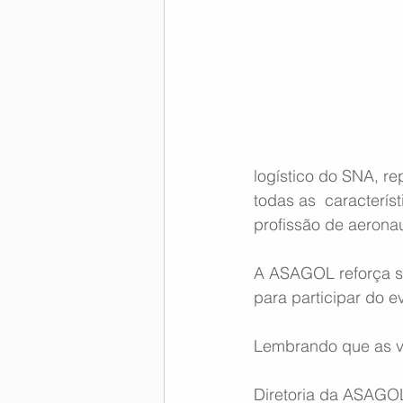
Memória Aeronáutica
logístico do SNA, r
todas as  caracterís
profissão de aerona
A ASAGOL reforça seu
para participar do e
Lembrando que as va
Diretoria da ASAGO