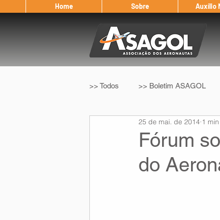
Home
Sobre
Auxílio
>> Todos
>> Boletim ASAGOL
25 de mai. de 2014
1 min
>> Legislação
>> IFALPA
Fórum so
do Aeron
Eleição ASAGOL
Safety Wi
Sorteio de Vouchers
Worksh