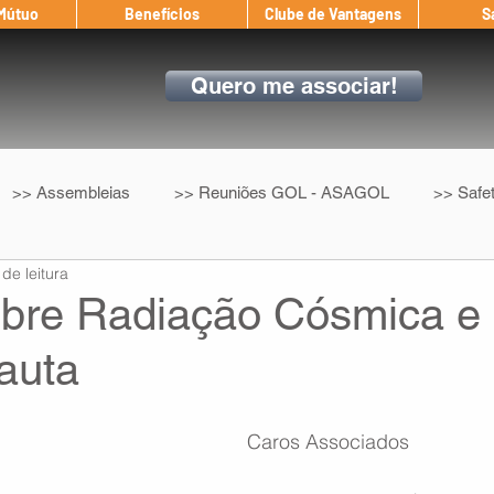
 Mútuo
Benefícios
Clube de Vantagens
S
Quero me associar!
>> Assembleias
>> Reuniões GOL - ASAGOL
>> Safe
 de leitura
>> Convenção Coletiva
>> Benefícios
ASAGOL nos D
bre Radiação Cósmica e
auta
ndow
Auxílio Mútuo
Depoimentos
Amigo da ASAGOL
Caros Associados
op ASAGOL
Mercado
Teste ICAO
Fadigômetro