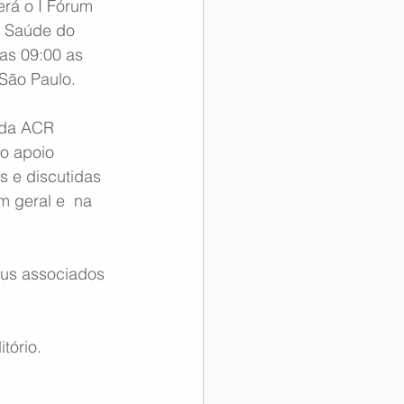
erá o I Fórum 
 Saúde do 
as 09:00 as 
São Paulo.
 da ACR  
o apoio 
s e discutidas 
m geral e  na 
eus associados 
tório.