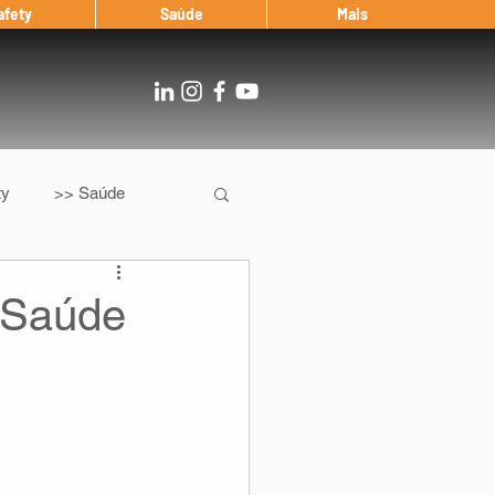
afety
Saúde
Mais
ty
>> Saúde
Os
After Landing
 Saúde
Entrevista
Notícias