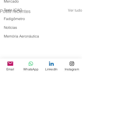
Mercado
Teste ICAO
Ver tudo
Posts recentes
Fadigômetro
Notícias
Memória Aeronáutica
Email
WhatsApp
LinkedIn
Instagram
Comentários