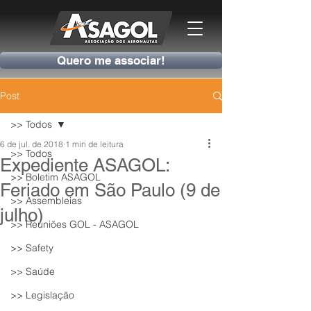
Quero me associar!
Post
>> Todos
6 de jul. de 2018
1 min de leitura
>> Todos
Expediente ASAGOL:
>> Boletim ASAGOL
Feriado em São Paulo (9 de
>> Assembleias
julho)
>> Reuniões GOL - ASAGOL
>> Safety
>> Saúde
>> Legislação