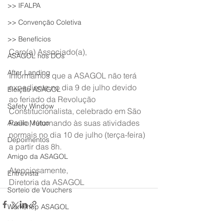
>> IFALPA
>> Convenção Coletiva
>> Benefícios
Caro(a) Associado(a),
ASAGOL nos DOs
After Landing
Informamos que a ASAGOL não terá 
expediente no dia 9 de julho devido 
Eleição ASAGOL
ao feriado da Revolução 
Safety Window
Constitucionalista, celebrado em São 
Paulo, retornando às suas atividades 
Auxílio Mútuo
normais no dia 10 de julho (terça-feira) 
Depoimentos
a partir das 8h.
Amigo da ASAGOL
Atenciosamente, 
Entrevista
Diretoria da ASAGOL
Sorteio de Vouchers
Workshop ASAGOL