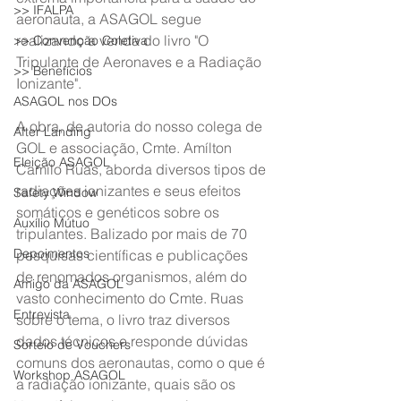
>> IFALPA
aeronauta, a ASAGOL segue 
realizando a venda do livro "O 
>> Convenção Coletiva
Tripulante de Aeronaves e a Radiação 
>> Benefícios
Ionizante".
ASAGOL nos DOs
A obra, de autoria do nosso colega de 
After Landing
GOL e associação, Cmte. Amílton 
Eleição ASAGOL
Camilo Ruas, aborda diversos tipos de 
radiações ionizantes e seus efeitos 
Safety Window
somáticos e genéticos sobre os 
Auxílio Mútuo
tripulantes. Balizado por mais de 70 
Depoimentos
pesquisas científicas e publicações 
de renomados organismos, além do 
Amigo da ASAGOL
vasto conhecimento do Cmte. Ruas 
Entrevista
sobre o tema, o livro traz diversos 
dados técnicos e responde dúvidas 
Sorteio de Vouchers
comuns dos aeronautas, como o que é 
Workshop ASAGOL
a radiação ionizante, quais são os 