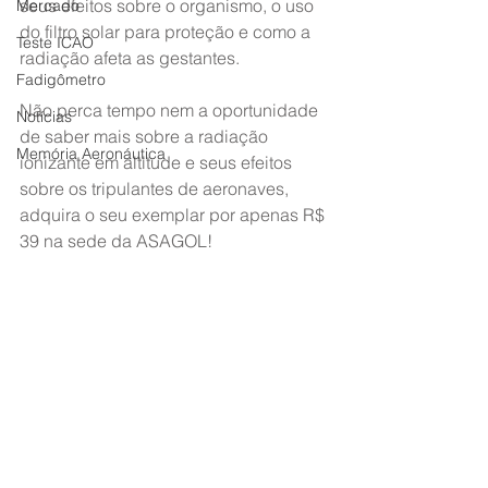
seus efeitos sobre o organismo, o uso 
Mercado
do filtro solar para proteção e como a 
Teste ICAO
radiação afeta as gestantes.
Fadigômetro
Não perca tempo nem a oportunidade 
Notícias
de saber mais sobre a radiação 
Memória Aeronáutica
ionizante em altitude e seus efeitos 
sobre os tripulantes de aeronaves, 
adquira o seu exemplar por apenas R$ 
39 na sede da ASAGOL!