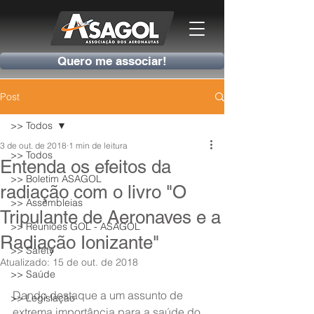
Quero me associar!
Post
>> Todos
3 de out. de 2018
1 min de leitura
>> Todos
Entenda os efeitos da
>> Boletim ASAGOL
radiação com o livro "O
>> Assembleias
Tripulante de Aeronaves e a
>> Reuniões GOL - ASAGOL
Radiação Ionizante"
>> Safety
Atualizado:
15 de out. de 2018
>> Saúde
Dando destaque a um assunto de 
>> Legislação
extrema importância para a saúde do 