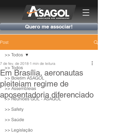
Quero me associar!
Post
>> Todos
7 de fev. de 2018
1 min de leitura
>> Todos
Em Brasília, aeronautas
>> Boletim ASAGOL
pleiteiam regime de
>> Assembleias
aposentadoria diferenciado
>> Reuniões GOL - ASAGOL
>> Safety
>> Saúde
>> Legislação