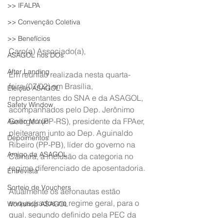
>> IFALPA
>> Convenção Coletiva
>> Benefícios
Caro(a) Associado(a),
ASAGOL nos DOs
After Landing
Em reunião realizada nesta quarta-
feira (07/02) em Brasília, 
Eleição ASAGOL
representantes do SNA e da ASAGOL, 
Safety Window
acompanhados pelo Dep. Jerônimo 
Goergen (PP-RS), presidente da FPAer, 
Auxílio Mútuo
pleitearam junto ao Dep. Aguinaldo 
Depoimentos
Ribeiro (PP-PB), líder do governo na 
Amigo da ASAGOL
Câmara, a inclusão da categoria no 
regime diferenciado de aposentadoria.
Entrevista
Sorteio de Vouchers
Atualmente os aeronautas estão 
enquadrados no regime geral, para o 
Workshop ASAGOL
qual, segundo definido pela PEC da 