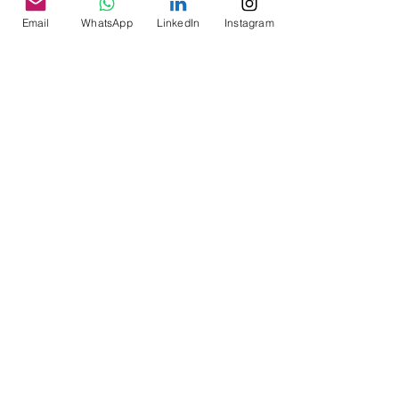
Email
WhatsApp
LinkedIn
Instagram
Ver tudo
Posts recentes
Comentários