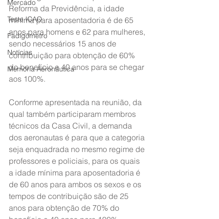
Mercado
Reforma da Previdência, a idade 
Teste ICAO
mínima para aposentadoria é de 65 
anos para homens e 62 para mulheres, 
Fadigômetro
sendo necessários 15 anos de 
Notícias
contribuição para obtenção de 60% 
do benefício e 40 anos para se chegar 
Memória Aeronáutica
aos 100%.
Conforme apresentada na reunião, da 
qual também participaram membros 
técnicos da Casa Civil, a demanda 
dos aeronautas é para que a categoria 
seja enquadrada no mesmo regime de 
professores e policiais, para os quais 
a idade mínima para aposentadoria é 
de 60 anos para ambos os sexos e os 
tempos de contribuição são de 25 
anos para obtenção de 70% do 