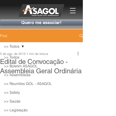
Quero me associar!
Post
>> Todos
5 de ago. de 2015
1 min de leitura
>> Todos
Edital de Convocação -
>> Boletim ASAGOL
Assembleia Geral Ordinária
>> Assembleias
>> Reuniões GOL - ASAGOL
>> Safety
>> Saúde
>> Legislação