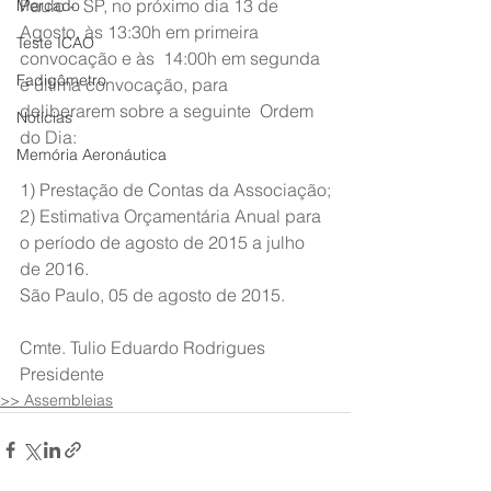
Paulo -  SP, no próximo dia 13 de 
Mercado
Agosto, às 13:30h em primeira 
Teste ICAO
convocação e às  14:00h em segunda 
Fadigômetro
e última convocação, para 
deliberarem sobre a seguinte  Ordem 
Notícias
do Dia:
Memória Aeronáutica
1) Prestação de Contas da Associação;
2) Estimativa Orçamentária Anual para 
o período de agosto de 2015 a julho 
de 2016.
São Paulo, 05 de agosto de 2015.
Cmte. Tulio Eduardo Rodrigues
Presidente
>> Assembleias