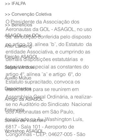
>> IFALPA
>> Convenção Coletiva
O Presidente da Associação dos 
>> Benefícios
Aeronautas da GOL - ASAGOL, no uso 
ASAGOL nos DOs
da  atribuição conferida pelo disposto 
no artigo 19, alínea ¨b¨, do Estatuto  da 
After Landing
entidade Associativa, e cumprindo as 
Eleição ASAGOL
demais disposições estatutárias  e 
legais, em especial as constantes do 
Safety Window
artigo 4º, alínea ¨a¨ e artigo  6º, do 
Auxílio Mútuo
Estatuto supracitado, convoca os 
Depoimentos
associados para se reunirem em  
Assembleia Geral Ordinária, a realizar-
Amigo da ASAGOL
se no Auditório do Sindicato  Nacional 
Entrevista
dos Aeronautas em São Paulo, 
localizado na Av. Washington Luís,  
Sorteio de Vouchers
6817 - Sala 101 - Aeroporto de 
Workshop ASAGOL
Congonhas - CEP: 04627-005 - São 