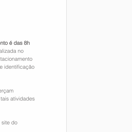
nto é das 8h 
alizada no 
stacionamento 
 identificação 
erçam 
ais atividades 
site do 