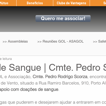
 Mútuo
Benefícios
Clube de Vantagens
S
Quero me associar!
>> Assembleias
>> Reuniões GOL - ASAGOL
>> Safe
e leitura
>> Convenção Coletiva
>> Benefícios
ASAGOL nos D
e Sangue | Cmte. Pedro 
L e Associação, 
Cmte. Pedro Rodrigo Scorza
, encontr
ndow
Auxílio Mútuo
Depoimentos
Amigo da ASAGOL
de Vento, situado a Rua Ramiro Barcelos, 910, Porto Al
 apoio com doações de sangue
.
op ASAGOL
Mercado
Teste ICAO
Fadigômetro
gas que puderem e desejarem ajudar a entrarem em co