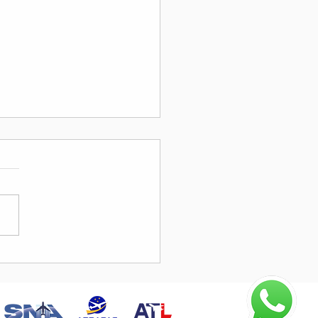
do de Ajuda: Doação de
gue