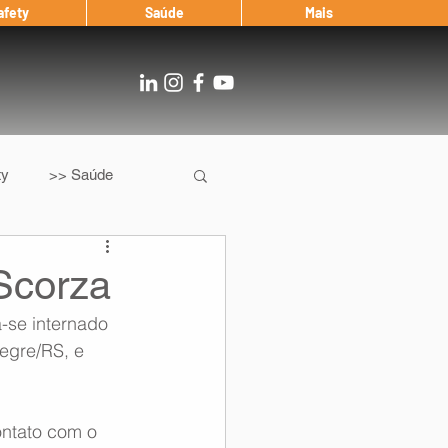
afety
Saúde
Mais
ty
>> Saúde
Os
After Landing
Scorza
a-se internado 
Entrevista
egre/RS, e 
Notícias
ntato com o 