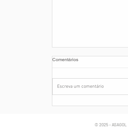
Comentários
Escreva um comentário
Nota de Pesar: Sr. Luiz
Antônio Mathias (pai da Cms.
Eveline Mathias)
© 2025 - ASAGOL