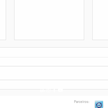
Pedido de ajuda para o filho
Pedi
do CHC Moura Cezar
San
Parceiros: