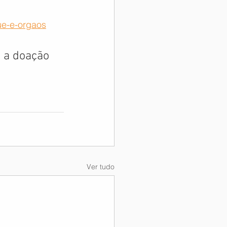
ue-e-orgaos
 a doação 
Ver tudo