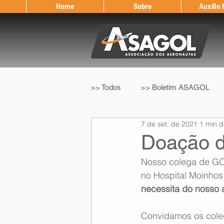
Home
Sobre
Auxílio
>> Todos
>> Boletim ASAGOL
7 de set. de 2021
1 min d
>> Legislação
>> IFALPA
Doação d
Nosso colega de GO
Eleição ASAGOL
Safety Wi
no Hospital Moinhos 
necessita do nosso
Sorteio de Vouchers
Worksh
Convidamos os cole