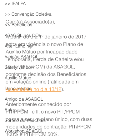
>> IFALPA
>> Convenção Coletiva
Caro(a) Associado(a),
>> Benefícios
ASAGOL nos DOs
A partir do dia 1º de janeiro de 2017 
entra em vigência o novo Plano de 
After Landing
Auxílio Mútuo por Incapacidade 
Eleição ASAGOL
Temporária, Perda de Carteira e/ou 
Morte (PIT/PPCM) da ASAGOL, 
Safety Window
conforme decisão dos Beneficiários 
Auxílio Mútuo
em votação online (ratificada em 
Depoimentos
Assembleia no dia 13/12
).
Amigo da ASAGOL
Anteriormente conhecido por 
Entrevista
PIT/PPCM I e II, o novo PIT/PPCM 
passa a ser um plano único, com duas 
Sorteio de Vouchers
modalidades de contração: PIT/PPCM 
Workshop ASAGOL
100% e PIT/PPCM 50%.