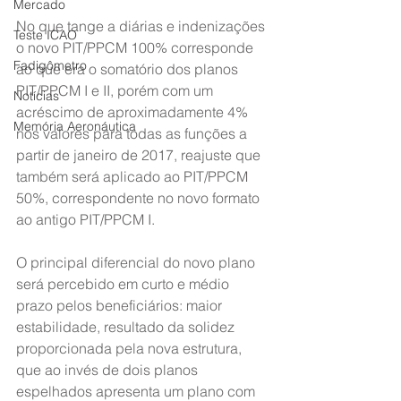
Mercado
No que tange a diárias e indenizações 
Teste ICAO
o novo PIT/PPCM 100% corresponde 
Fadigômetro
ao que era o somatório dos planos 
PIT/PPCM I e II, porém com um 
Notícias
acréscimo de aproximadamente 4% 
Memória Aeronáutica
nos valores para todas as funções a 
partir de janeiro de 2017, reajuste que 
também será aplicado ao PIT/PPCM 
50%, correspondente no novo formato 
ao antigo PIT/PPCM I.
O principal diferencial do novo plano 
será percebido em curto e médio 
prazo pelos beneficiários: maior 
estabilidade, resultado da solidez 
proporcionada pela nova estrutura, 
que ao invés de dois planos 
espelhados apresenta um plano com 