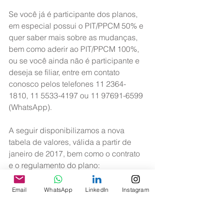
Se você já é participante dos planos, 
em especial possui o PIT/PPCM 50% e 
quer saber mais sobre as mudanças, 
bem como aderir ao PIT/PPCM 100%, 
ou se você ainda não é participante e 
deseja se filiar, entre em contato 
conosco pelos telefones 11 2364-
1810, 11 5533-4197 ou 11 97691-6599 
(WhatsApp).
A seguir disponibilizamos a nova 
tabela de valores, válida a partir de 
janeiro de 2017, bem como o contrato 
e o regulamento do plano:
• 
Tabela de Valores
;
Email
WhatsApp
LinkedIn
Instagram
• 
Contrato
;
• 
Regulamento
.