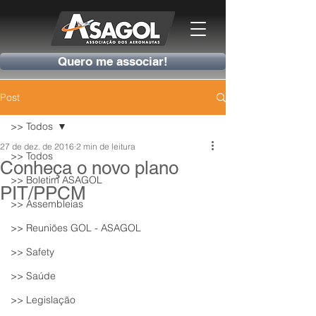
Quero me associar!
Post
>> Todos
27 de dez. de 2016
2 min de leitura
>> Todos
Conheça o novo plano
>> Boletim ASAGOL
PIT/PPCM
>> Assembleias
>> Reuniões GOL - ASAGOL
>> Safety
>> Saúde
>> Legislação