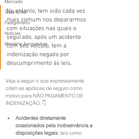
Mercado
No entanto, tem sido cada vez 
Teste ICAO
mais comum nos depararmos 
Fadigômetro
com situações nas quais o 
Notícias
segurado, após um acidente 
Memória Aeronáutica
com seu veículo, tem a 
indenização negada por 
descumprimento às leis.
Veja a seguir o que expressamente 
citam as apólices de seguro como 
motivo para NÃO PAGAMENTO DE 
INDENIZAÇÃO: 👇
Acidentes diretamente 
ocasionados pela inobservância a 
disposições legais
, tais como 