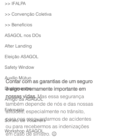
>> IFALPA
>> Convenção Coletiva
>> Benefícios
ASAGOL nos DOs
After Landing
Eleição ASAGOL
Safety Window
Auxílio Mútuo
Contar com as garantias de um seguro 
Depoimentos
é algo extremamente importante em 
nossas vidas
. Mas essa segurança 
Amigo da ASAGOL
também depende de nós e das nossas 
Entrevista
atitudes, especialmente no trânsito, 
para nos resguardarmos de acidentes 
Sorteio de Vouchers
ou para recebermos as indenizações 
Workshop ASAGOL
em caso de sinistro. 😉