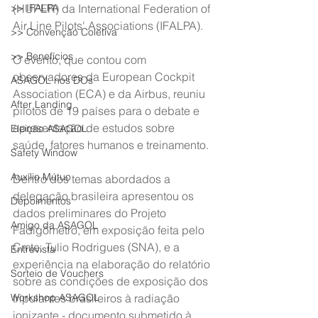
>> IFALPA
(HUPER) da International Federation of 
Air Line Pilots' Associations (IFALPA).
>> Convenção Coletiva
>> Benefícios
O evento, que contou com 
observadores da European Cockpit 
ASAGOL nos DOs
Association (ECA) e da Airbus, reuniu 
After Landing
pilotos de 19 países para o debate e 
apresentação de estudos sobre 
Eleição ASAGOL
saúde, fatores humanos e treinamento.
Safety Window
Auxílio Mútuo
Dentro dos temas abordados a 
delegação brasileira apresentou os 
Depoimentos
dados preliminares do Projeto 
Amigo da ASAGOL
Fadigômetro, em exposição feita pelo 
Cmte. Tulio Rodrigues (SNA), e a 
Entrevista
experiência na elaboração do relatório 
Sorteio de Vouchers
sobre as condições de exposição dos 
Workshop ASAGOL
tripulantes brasileiros à radiação 
ionizante - documento submetido à 