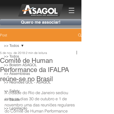
Quero me associar!
Post
>> Todos
5 de nov. de 2018
2 min de leitura
>> Todos
Comitê de Human
>> Boletim ASAGOL
Performance da IFALPA
>> Assembleias
reúne-se no Brasil
>> Reuniões GOL - ASAGOL
>> Safety
A cidade do Rio de Janeiro sediou 
entre os dias 30 de outubro e 1 de 
>> Saúde
novembro uma das reuniões regulares 
>> Legislação
do Comitê de Human Performance 