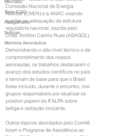
Mercado
Comissão Nacional de Energia 
Teste ICAO
Nuclear (CNEN) e à ANAC visando 
auxiliar na adequação da estrutura 
Fadigômetro
regulatória nacional, trazida pelo 
Notícias
Cmte. Amílton Camilo Ruas (ASAGOL).
Memória Aeronáutica
Demonstrando o alto nível técnico e de 
comprometimento dos nossos 
aeronautas, os trabalhos destacaram o 
avanço dos estudos científicos no país 
e serviram de base para que o Brasil 
fosse incluído, durante o encontro, nos 
grupos responsáveis por atualizar os 
position papers
 da IFALPA sobre 
fadiga e radiação ionizante.
Outros tópicos abordados pelo Comitê 
foram o Programa de Assistência ao 