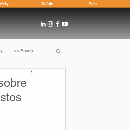
afety
Saúde
Mais
ty
>> Saúde
Os
After Landing
sobre
stos
Entrevista
Notícias