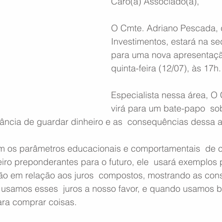
Caro(a) Associado(a),
O Cmte. Adriano Pescada,
Investimentos, estará na 
para uma nova apresentaçã
quinta-feira (12/07), às 17h.
Especialista nessa área, O
virá para um bate-papo  sob
ância de guardar dinheiro e as  consequências dessa a
m os parâmetros educacionais e comportamentais  de 
iro preponderantes para o futuro, ele  usará exemplos 
ão em relação aos juros  compostos, mostrando as co
usamos esses  juros a nosso favor, e quando usamos 
ara comprar coisas.