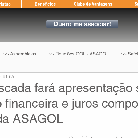
 Mútuo
Benefícios
Clube de Vantagens
S
Quero me associar!
>> Assembleias
>> Reuniões GOL - ASAGOL
>> Safe
 leitura
>> Convenção Coletiva
>> Benefícios
ASAGOL nos D
scada fará apresentação 
 financeira e juros compo
ndow
Auxílio Mútuo
Depoimentos
Amigo da ASAGOL
 da ASAGOL
op ASAGOL
Mercado
Teste ICAO
Fadigômetro