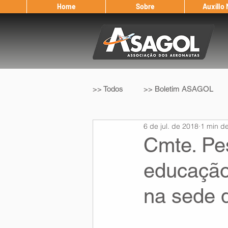
Home
Sobre
Auxílio
>> Todos
>> Boletim ASAGOL
6 de jul. de 2018
1 min de
>> Legislação
>> IFALPA
Cmte. Pe
educação
Eleição ASAGOL
Safety Wi
na sede
Sorteio de Vouchers
Worksh