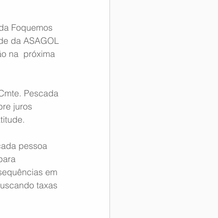
 da Foquemos  
sede da ASAGOL 
o na  próxima 
 Cmte. Pescada 
re juros 
titude.
cada pessoa 
para 
nsequências em 
buscando taxas 