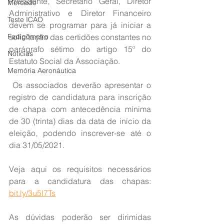
Presidente, Secretário Geral, Diretor 
Mercado
Administrativo e Diretor Financeiro 
Teste ICAO
devem se programar para já iniciar a 
Fadigômetro
solicitação das certidões constantes no 
parágrafo sétimo do artigo 15º do 
Notícias
Estatuto Social da Associação.
Memória Aeronáutica
 Os associados deverão apresentar o 
registro de candidatura para inscrição 
de chapa com antecedência mínima 
de 30 (trinta) dias da data de início da 
eleição, podendo inscrever-se até o 
dia 31/05/2021.
Veja aqui os requisitos necessários 
para a candidatura das chapas: 
bit.ly/3u5I7Ts
As dúvidas poderão ser dirimidas 