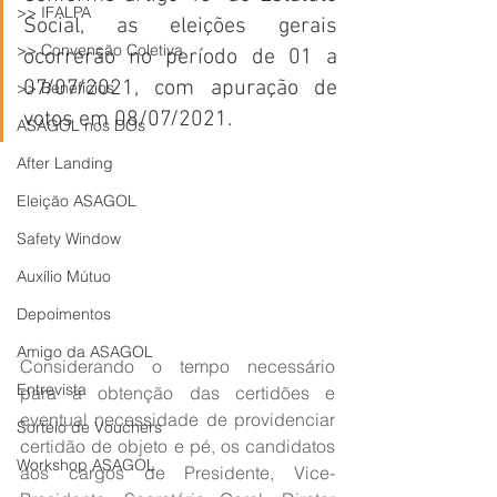
>> IFALPA
Social, as eleições gerais 
>> Convenção Coletiva
ocorrerão no período de 01 a 
07/07/2021, com apuração de 
>> Benefícios
votos em 08/07/2021.
ASAGOL nos DOs
After Landing
Eleição ASAGOL
Safety Window
Auxílio Mútuo
Depoimentos
Amigo da ASAGOL
Considerando o tempo necessário 
Entrevista
para a obtenção das certidões e 
eventual necessidade de providenciar 
Sorteio de Vouchers
certidão de objeto e pé, os candidatos 
Workshop ASAGOL
aos cargos de Presidente, Vice-