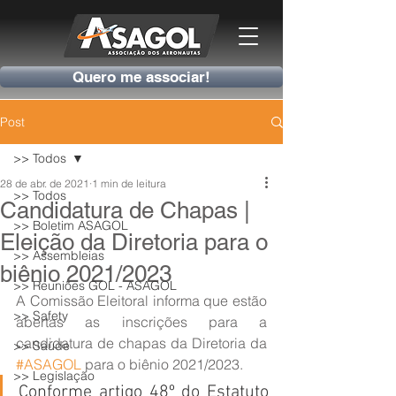
Quero me associar!
Post
>> Todos
28 de abr. de 2021
1 min de leitura
>> Todos
Candidatura de Chapas |
>> Boletim ASAGOL
Eleição da Diretoria para o
>> Assembleias
biênio 2021/2023
>> Reuniões GOL - ASAGOL
A Comissão Eleitoral informa que estão 
>> Safety
abertas as inscrições para a 
candidatura de chapas da Diretoria da 
>> Saúde
#ASAGOL
 para o biênio 2021/2023.
>> Legislação
Conforme artigo 48º do Estatuto 