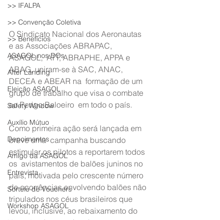
>> IFALPA
>> Convenção Coletiva
O Sindicato Nacional dos Aeronautas 
>> Benefícios
e as Associações ABRAPAC, 
ASAGOL nos DOs
ASAGOL,  ATT, ABRAPHE, APPA e 
ABAG, uniram-se à SAC, ANAC, 
After Landing
DECEA e ABEAR na  formação de um 
Eleição ASAGOL
grupo de trabalho que visa o combate 
ao Perigo Baloeiro  em todo o país.
Safety Window
Auxílio Mútuo
Como primeira ação será lançada em 
Depoimentos
breve uma  campanha buscando 
estimular os pilotos a reportarem todos 
Amigo da ASAGOL
os  avistamentos de balões juninos no 
Entrevista
país, motivada pelo crescente número  
de ocorrências envolvendo balões não 
Sorteio de Vouchers
tripulados nos céus brasileiros que  
Workshop ASAGOL
levou, inclusive, ao rebaixamento do 