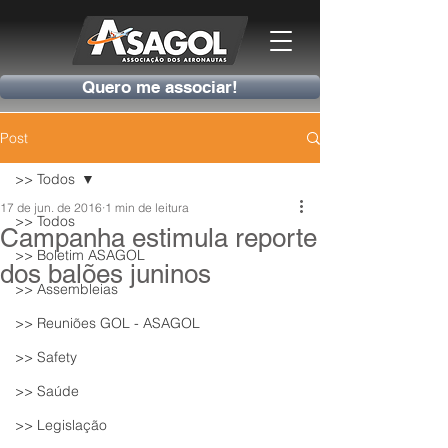
Quero me associar!
Post
>> Todos
17 de jun. de 2016
1 min de leitura
>> Todos
Campanha estimula reporte
>> Boletim ASAGOL
dos balões juninos
>> Assembleias
>> Reuniões GOL - ASAGOL
>> Safety
>> Saúde
>> Legislação