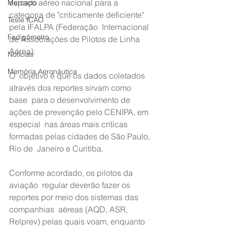
espaço aéreo nacional para a  
Mercado
categoria de "criticamente deficiente" 
Teste ICAO
pela IFALPA (Federação  Internacional 
Fadigômetro
de Associações de Pilotos de Linha 
Aérea).
Notícias
Memória Aeronáutica
O  objetivo é que os dados coletados 
através dos reportes sirvam como 
base  para o desenvolvimento de 
ações de prevenção pelo CENIPA, em 
especial  nas áreas mais críticas 
formadas pelas cidades de São Paulo, 
Rio de  Janeiro e Curitiba.
Conforme acordado, os pilotos da 
aviação  regular deverão fazer os 
reportes por meio dos sistemas das 
companhias  aéreas (AQD, ASR, 
Relprev) pelas quais voam, enquanto 