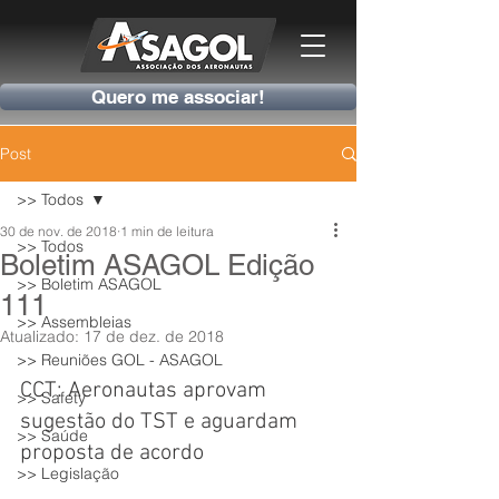
Quero me associar!
Post
>> Todos
30 de nov. de 2018
1 min de leitura
>> Todos
Boletim ASAGOL Edição
>> Boletim ASAGOL
111
>> Assembleias
Atualizado:
17 de dez. de 2018
>> Reuniões GOL - ASAGOL
CCT: Aeronautas aprovam 
>> Safety
sugestão do TST e aguardam 
>> Saúde
proposta de acordo
>> Legislação