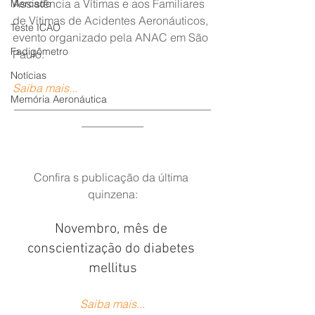
Assistência a Vítimas e aos Familiares 
Mercado
de Vítimas de Acidentes Aeronáuticos, 
Teste ICAO
evento organizado pela ANAC em São 
Fadigômetro
Paulo.
Notícias
Saiba mais...
Memória Aeronáutica
___________________________________
___________
Confira s publicação da última 
quinzena:
Novembro, mês de 
conscientização do diabetes 
mellitus
Saiba mais...