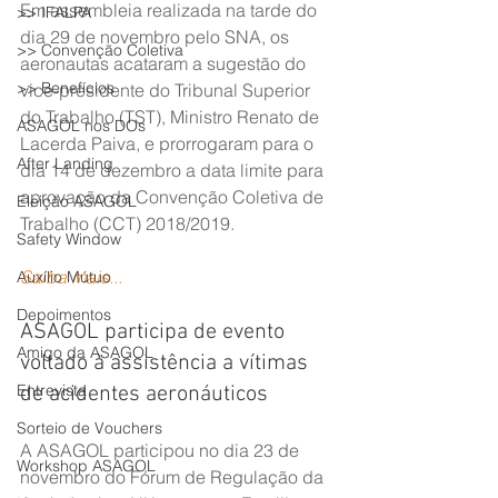
Em assembleia realizada na tarde do 
>> IFALPA
dia 29 de novembro pelo SNA, os 
>> Convenção Coletiva
aeronautas acataram a sugestão do 
>> Benefícios
vice-presidente do Tribunal Superior 
do Trabalho (TST), Ministro Renato de 
ASAGOL nos DOs
Lacerda Paiva, e prorrogaram para o 
After Landing
dia 14 de dezembro a data limite para 
aprovação da Convenção Coletiva de 
Eleição ASAGOL
Trabalho (CCT) 2018/2019.
Safety Window
Saiba mais...
Auxílio Mútuo
Depoimentos
ASAGOL participa de evento 
Amigo da ASAGOL
voltado à assistência a vítimas 
Entrevista
de acidentes aeronáuticos
Sorteio de Vouchers
A ASAGOL participou no dia 23 de 
Workshop ASAGOL
novembro do Fórum de Regulação da 