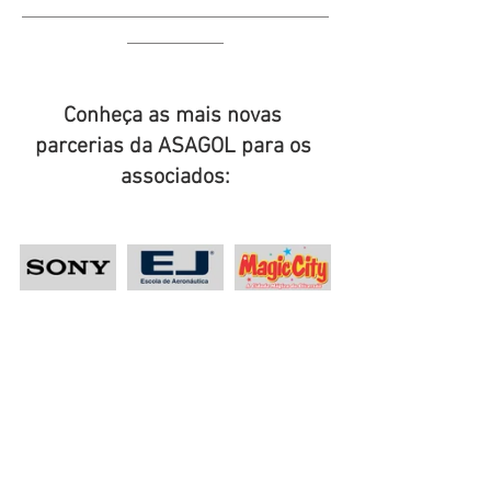
___________________________________
___________
Conheça as mais novas 
parcerias da ASAGOL para os 
associados: