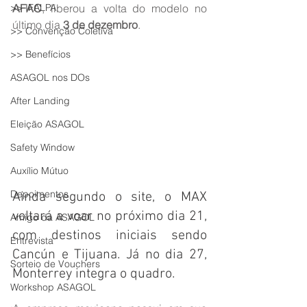
>> IFALPA
AFAC
, liberou a volta do modelo no 
último dia 
3 de dezembro
.
>> Convenção Coletiva
>> Benefícios
ASAGOL nos DOs
After Landing
Eleição ASAGOL
Safety Window
Auxílio Mútuo
Depoimentos
Ainda segundo o site, o MAX 
voltará a voar no próximo dia 21, 
Amigo da ASAGOL
com destinos iniciais sendo 
Entrevista
Cancún e Tijuana. Já no dia 27, 
Sorteio de Vouchers
Monterrey integra o quadro.
Workshop ASAGOL