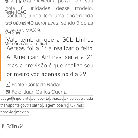
A empresa mexicana possui em sua 
Mercado
frota 6 unidades desse modelo. 
Teste ICAO
Contudo, ainda tem uma encomenda 
de outras 60 aeronaves, sendo 9 delas 
Fadigômetro
a versão MAX 9.
Notícias
Vale lembrar que a GOL Linhas 
Memória Aeronáutica
Aéreas foi a 1ª a realizar o feito. 
A American Airlines seria a 2ª, 
mas a previsão é que realize seu 
primeiro voo apenas no dia 29.
📰 Fonte: Contado Radar.
📷 Foto: Juan Carlos Guerra.
asagol
tripulante
aeroporto
aviação
avião
ação
ajuda
transporte
gol
trabalho
viagem
boeing
737 max
#mexico
mexico