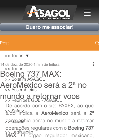
Quero me associar!
Post
>> Todos
14 de dez. de 2020
1 min de leitura
>> Todos
Boeing 737 MAX:
>> Boletim ASAGOL
AeroMexico será a 2ª no
>> Assembleias
mundo a retornar voos
>> Reuniões GOL - ASAGOL
De acordo com o site PAXEX, ao que 
>> Safety
tudo indica a 
AeroMexico
 será a 
2ª
companhia aérea no mundo a retomar 
>> Saúde
operações regulares com o 
Boeing 737 
>> Legislação
MAX
. O órgão regulador mexicano, 