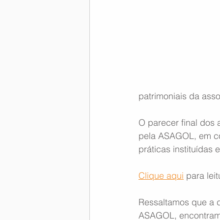
Memória Aeronáutica
patrimoniais da ass
O parecer final dos 
pela ASAGOL, em co
práticas instituídas
Clique aqui
 para lei
Ressaltamos que a d
ASAGOL, encontram-s