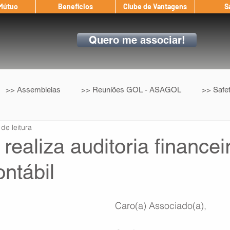
 Mútuo
Benefícios
Clube de Vantagens
S
Quero me associar!
>> Assembleias
>> Reuniões GOL - ASAGOL
>> Safe
 de leitura
>> Convenção Coletiva
>> Benefícios
ASAGOL nos D
aliza auditoria financeir
ontábil
ndow
Auxílio Mútuo
Depoimentos
Amigo da ASAGOL
Caro(a) Associado(a),
op ASAGOL
Mercado
Teste ICAO
Fadigômetro