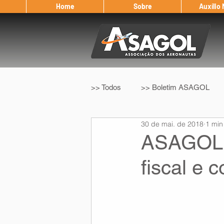
Home
Sobre
Auxílio
>> Todos
>> Boletim ASAGOL
30 de mai. de 2018
1 min
>> Legislação
>> IFALPA
ASAGOL re
fiscal e c
Eleição ASAGOL
Safety Wi
Sorteio de Vouchers
Worksh