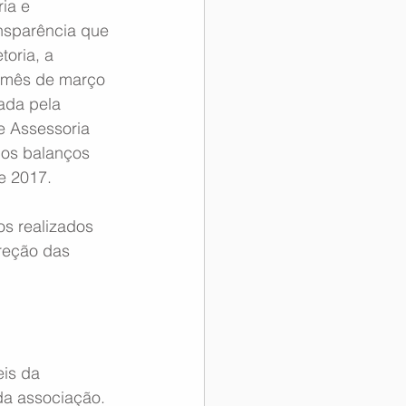
ia e 
ansparência que 
toria, a 
mês de março 
zada pela 
 Assessoria 
 os balanços 
e 2017.
os realizados 
reção das 
is da 
da associação.