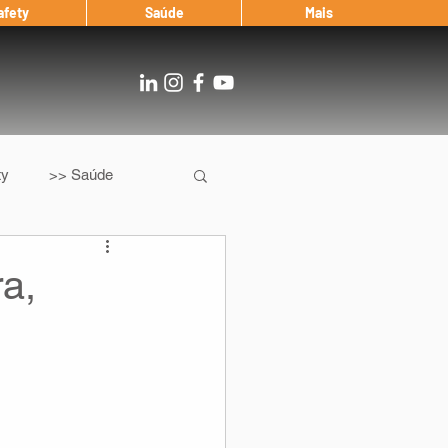
afety
Saúde
Mais
ty
>> Saúde
Os
After Landing
a,
Entrevista
Notícias