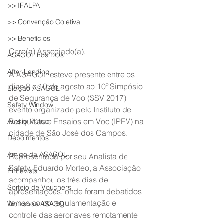
>> IFALPA
>> Convenção Coletiva
>> Benefícios
Caro(a) Associado(a),
ASAGOL nos DOs
After Landing
A ASAGOL esteve presente entre os 
dias 8 e 10 de agosto ao 10º Simpósio 
Eleição ASAGOL
de Segurança de Voo (SSV 2017), 
Safety Window
evento organizado pelo Instituto de 
Pesquisas e Ensaios em Voo (IPEV) na 
Auxílio Mútuo
cidade de São José dos Campos.
Depoimentos
Amigo da ASAGOL
Representada por seu Analista de 
Safety, Eduardo Morteo, a Associação 
Entrevista
acompanhou os três dias de 
Sorteio de Vouchers
apresentações, onde foram debatidos 
temas como regulamentação e 
Workshop ASAGOL
controle das aeronaves remotamente 