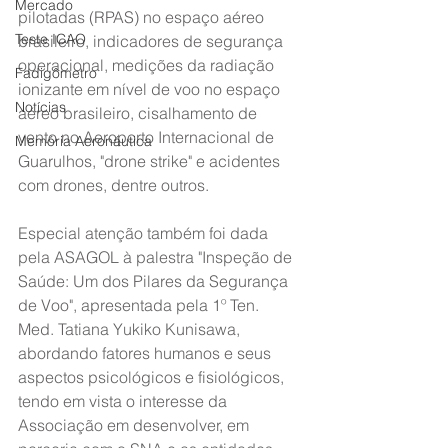
Mercado
pilotadas (RPAS) no espaço aéreo 
Teste ICAO
brasileiro, indicadores de segurança 
operacional, medições da radiação 
Fadigômetro
ionizante em nível de voo no espaço 
Notícias
aéreo brasileiro, cisalhamento de 
vento no Aeroporto Internacional de 
Memória Aeronáutica
Guarulhos, "drone strike" e acidentes 
com drones, dentre outros.
Especial atenção também foi dada 
pela ASAGOL à palestra "Inspeção de 
Saúde: Um dos Pilares da Segurança 
de Voo", apresentada pela 1º Ten. 
Med. Tatiana Yukiko Kunisawa, 
abordando fatores humanos e seus 
aspectos psicológicos e fisiológicos, 
tendo em vista o interesse da 
Associação em desenvolver, em 