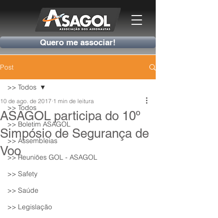
Quero me associar!
Post
>> Todos
10 de ago. de 2017
1 min de leitura
>> Todos
ASAGOL participa do 10º
>> Boletim ASAGOL
Simpósio de Segurança de
>> Assembleias
Voo
>> Reuniões GOL - ASAGOL
>> Safety
>> Saúde
>> Legislação