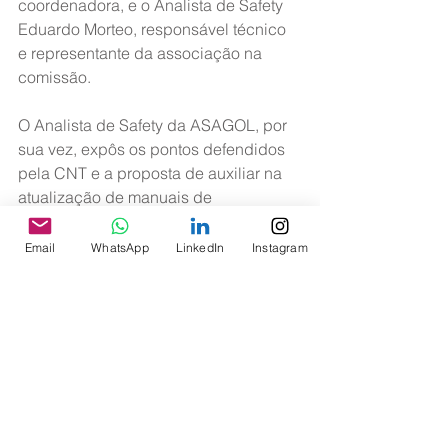
coordenadora, e o Analista de Safety 
Eduardo Morteo, responsável técnico 
e representante da associação na 
comissão.
O Analista de Safety da ASAGOL, por 
sua vez, expôs os pontos defendidos 
pela CNT e a proposta de auxiliar na 
atualização de manuais de 
treinamento conforme demanda da 
ANAC.
Email
WhatsApp
LinkedIn
Instagram
Tendo se mostrado bastante receptiva 
às propostas da CNT por intermédio 
da ASAGOL, a agência solicitou um 
ofício para oficializar seu ingresso na 
comissão, bem como indicar um 
representante especialista em cada 
grupo de trabalho e montar, junto com 