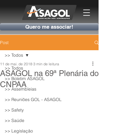
Quero me associar!
Post
>> Todos
11 de mai. de 2018
3 min de leitura
>> Todos
ASAGOL na 69ª Plenária do
>> Boletim ASAGOL
CNPAA
>> Assembleias
>> Reuniões GOL - ASAGOL
>> Safety
>> Saúde
>> Legislação