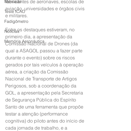
fabricantes de aeronaves, escolas de 
Mercado
aviação, universidades e órgãos civis 
Teste ICAO
e militares.
Fadigômetro
Entre os destaques estiveram, no 
Notícias
primeiro dia, a apresentação da 
Memória Aeronáutica
Comissão Nacional de Drones (da 
qual a ASAGOL passou a fazer parte 
durante o evento) sobre os riscos 
gerados por tais veículos à operação 
aérea, a criação da Comissão 
Nacional de Transporte de Artigos 
Perigosos, sob a coordenação da 
GOL, a apresentação pela Secretaria 
de Segurança Pública do Espírito 
Santo de uma ferramenta que propõe 
testar a atenção (performance 
cognitiva) do piloto antes do início de 
cada jornada de trabalho, e a 