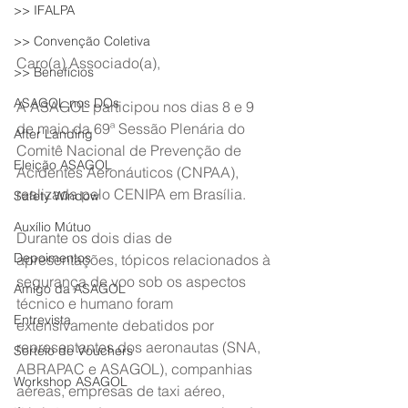
>> IFALPA
>> Convenção Coletiva
Caro(a) Associado(a),
>> Benefícios
ASAGOL nos DOs
A ASAGOL participou nos dias 8 e 9 
de maio da 69ª Sessão Plenária do 
After Landing
Comitê Nacional de Prevenção de 
Eleição ASAGOL
Acidentes Aeronáuticos (CNPAA), 
realizada pelo CENIPA em Brasília.
Safety Window
Auxílio Mútuo
Durante os dois dias de 
Depoimentos
apresentações, tópicos relacionados à 
segurança de voo sob os aspectos 
Amigo da ASAGOL
técnico e humano foram 
Entrevista
extensivamente debatidos por 
representantes dos aeronautas (SNA, 
Sorteio de Vouchers
ABRAPAC e ASAGOL), companhias 
Workshop ASAGOL
aéreas, empresas de taxi aéreo, 