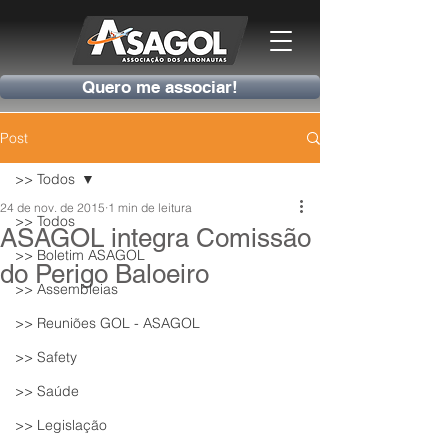
Quero me associar!
Post
>> Todos
24 de nov. de 2015
1 min de leitura
>> Todos
ASAGOL integra Comissão
>> Boletim ASAGOL
do Perigo Baloeiro
>> Assembleias
>> Reuniões GOL - ASAGOL
>> Safety
>> Saúde
>> Legislação