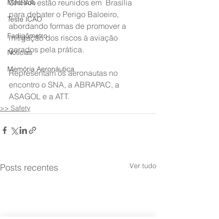
CNPAA estão reunidos em  Brasília 
Mercado
para debater o Perigo Baloeiro, 
Teste ICAO
abordando formas de promover a  
Fadigômetro
mitigação dos riscos à aviação 
gerados pela prática.
Notícias
Memória Aeronáutica
Representam os aeronautas no 
encontro o SNA, a ABRAPAC, a 
ASAGOL e a ATT.
>> Safety
Ver tudo
Posts recentes