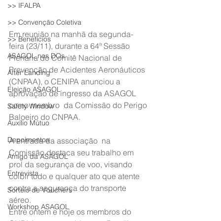
>> IFALPA
>> Convenção Coletiva
Em reunião na manhã da segunda-
>> Benefícios
feira (23/11), durante a 64ª Sessão  
ASAGOL nos DOs
Plenária do Comitê Nacional de 
Prevenção de Acidentes Aeronáuticos  
After Landing
(CNPAA), o CENIPA anunciou a 
Eleição ASAGOL
aprovação de ingresso da ASAGOL 
como membro  da Comissão do Perigo 
Safety Window
Baloeiro do CNPAA.
Auxílio Mútuo
Depoimentos
A entrada da associação  na 
Comissão destaca seu trabalho em 
Amigo da ASAGOL
prol da segurança de voo, visando  
Entrevista
coibir todo e qualquer ato que atente 
contra a segurança do transporte  
Sorteio de Vouchers
aéreo.
Workshop ASAGOL
Entre ontem e hoje os membros do 