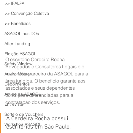
>> IFALPA
>> Convenção Coletiva
>> Benefícios
ASAGOL nos DOs
After Landing
Eleição ASAGOL
O escritório Cerdeira Rocha 
Safety Window
Advogados e Consultores Legais é o 
mais novo parceiro da ASAGOL para a 
Auxílio Mútuo
área jurídica. O benefício garante aos 
Depoimentos
associados e seus dependentes 
Amigo da ASAGOL
condições diferenciadas para a 
contratação dos serviços. 
Entrevista
Sorteio de Vouchers
A Cerdeira Rocha possui 
Workshop ASAGOL
escritórios em São Paulo, 