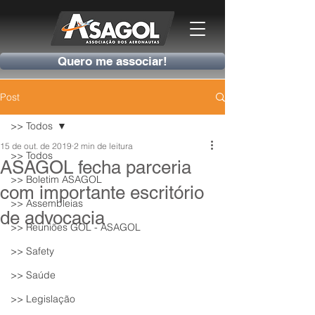
Quero me associar!
Post
>> Todos
15 de out. de 2019
2 min de leitura
>> Todos
ASAGOL fecha parceria
>> Boletim ASAGOL
com importante escritório
>> Assembleias
de advocacia
>> Reuniões GOL - ASAGOL
>> Safety
>> Saúde
>> Legislação