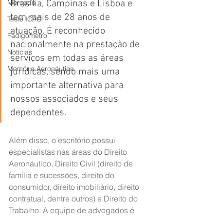
Mercado
Brasília, Campinas e Lisboa e 
tem mais de 28 anos de 
Teste ICAO
atuação. É reconhecido 
Fadigômetro
nacionalmente na prestação de 
Notícias
serviços em todas as áreas 
Memória Aeronáutica
jurídicas, sendo mais uma 
importante alternativa para 
nossos associados e seus 
dependentes.
Além disso, o escritório possui 
especialistas nas áreas do Direito 
Aeronáutico, Direito Civil (direito de 
família e sucessões, direito do 
consumidor, direito imobiliário, direito 
contratual, dentre outros) e Direito do 
Trabalho. A equipe de advogados é 