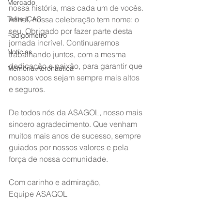
Mercado
nossa história, mas cada um de vocês. 
Teste ICAO
Afinal, nossa celebração tem nome: o 
seu. Obrigado por fazer parte desta 
Fadigômetro
jornada incrível. Continuaremos 
Notícias
trabalhando juntos, com a mesma 
dedicação e paixão, para garantir que 
Memória Aeronáutica
nossos voos sejam sempre mais altos 
e seguros. 
De todos nós da ASAGOL, nosso mais 
sincero agradecimento. Que venham 
muitos mais anos de sucesso, sempre 
guiados por nossos valores e pela 
força de nossa comunidade. 
Com carinho e admiração,
Equipe ASAGOL