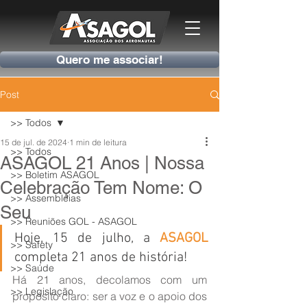
Quero me associar!
Post
>> Todos
15 de jul. de 2024
1 min de leitura
>> Todos
ASAGOL 21 Anos | Nossa
>> Boletim ASAGOL
Celebração Tem Nome: O
>> Assembleias
Seu
>> Reuniões GOL - ASAGOL
Hoje, 15 de julho, a 
ASAGOL
>> Safety
completa 21 anos de história!
>> Saúde
Há 21 anos, decolamos com um 
>> Legislação
propósito claro: ser a voz e o apoio dos 