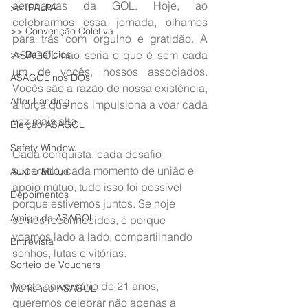
aeronautas da GOL. Hoje, ao 
>> IFALPA
celebrarmos essa jornada, olhamos 
>> Convenção Coletiva
para trás com orgulho e gratidão. A 
>> Benefícios
ASAGOL não seria o que é sem cada 
um de vocês, nossos associados. 
ASAGOL nos DOs
Vocês são a razão de nossa existência, 
After Landing
a força que nos impulsiona a voar cada 
vez mais alto. 
Eleição ASAGOL
Safety Window
Cada conquista, cada desafio 
superado, cada momento de união e 
Auxílio Mútuo
apoio mútuo, tudo isso foi possível 
Depoimentos
porque estivemos juntos. Se hoje 
Amigo da ASAGOL
somos reconhecidos, é porque 
voamos lado a lado, compartilhando 
Entrevista
sonhos, lutas e vitórias. 
Sorteio de Vouchers
Neste aniversário de 21 anos, 
Workshop ASAGOL
queremos celebrar não apenas a 