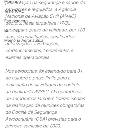
Mercado
preservação da segurança e saúde de 
servidores e regulados, a Agência 
Teste ICAO
Nacional de Aviação Civil (ANAC) 
Fadigômetro
decidiu, nesta terça-feira (17/3), 
prorrogar o prazo de validade, por 120 
Notícias
dias, de habilitações, certificados, 
Memória Aeronáutica
autorizações, averbações, 
credenciamentos, treinamentos e 
exames operacionais.
Nos aeroportos, foi estendido para 31 
de outubro o prazo limite para a 
realização de atividades de controle 
de qualidade AVSEC. Os operadores 
de aeródromos também ficarão isentos 
da realização de reuniões obrigatórias 
do Comitê de Segurança 
Aeroportuária (CSA) previstas para o 
primeiro semestre de 2020.