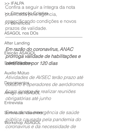
>> IFALPA
Confira a seguir a íntegra da nota 
>> Convenção Coletiva
publicada pela agência, 
especificando condições e novos 
>> Benefícios
prazos de validade.
ASAGOL nos DOs
_________________________________
After Landing
Em razão do coronavírus, ANAC 
Eleição ASAGOL
prorroga validade de habilitações e 
Safety Window
certificados por 120 dias
Auxílio Mútuo
Atividades de AVSEC terão prazo até 
Depoimentos
outubro e operadores de aeródromos 
ficam isentos de realizar reuniões 
Amigo da ASAGOL
obrigatórias até junho
Entrevista
Em razão da emergência de saúde 
Sorteio de Vouchers
pública causada pela pandemia do 
Workshop ASAGOL
coronavírus e da necessidade de 