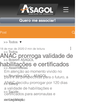
Quero me associar!
Post
>> Todos
18 de mar. de 2020
2 min de leitura
>> Todos
ANAC prorroga validade de
>> Boletim ASAGOL
habilitações e certificados
>> Assembleias
Em atenção ao momento vivido no 
>> Reuniões GOL - ASAGOL
país e às perspectivas para o futuro, a 
ANAC decidiu prorrogar por 120 dias 
>> Safety
a validade de habilitações e 
>> Saúde
certificados para aeronautas e 
aeroviários.
>> Legislação