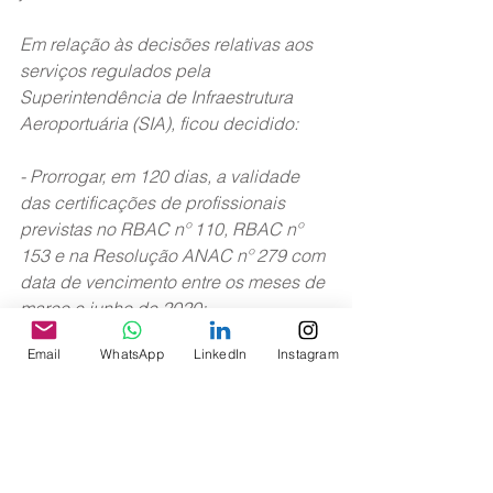
Em relação às decisões relativas aos 
serviços regulados pela 
Superintendência de Infraestrutura 
Aeroportuária (SIA), ficou decidido:
- Prorrogar, em 120 dias, a validade 
das certificações de profissionais 
previstas no RBAC nº 110, RBAC nº 
153 e na Resolução ANAC nº 279 com 
data de vencimento entre os meses de 
março e junho de 2020;
Email
WhatsApp
LinkedIn
Instagram
- Isentar os operadores de aeródromo 
de realizar as reuniões ordinárias da 
CSA previstas para o primeiro 
semestre de 2020, nos termos do 
parágrafo 107.37(a)(2) do RBAC nº 