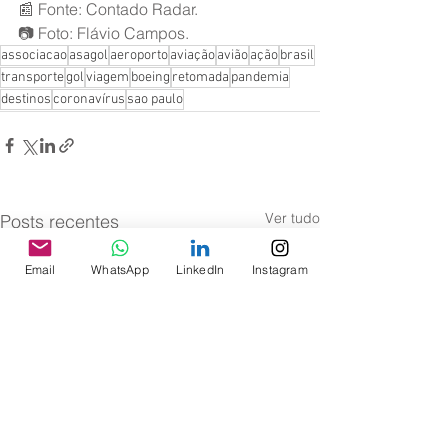
📰 Fonte: Contado Radar.
📷 Foto: Flávio Campos.
associacao
asagol
aeroporto
aviação
avião
ação
brasil
transporte
gol
viagem
boeing
retomada
pandemia
destinos
coronavírus
sao paulo
Ver tudo
Posts recentes
Email
WhatsApp
LinkedIn
Instagram