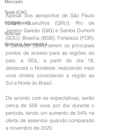
Mercado
Teste ICAO
Apesar dos aeroportos de São Paulo 
(CGH); Guarulhos (GRU); Rio de 
Fadigômetro
Janeiro Galeão (GIG) e Santos Dumont 
Notícias
(SDU); Brasília (BSB); Fortaleza (FOR); 
Memória Aeronáutica
e Salvador (SSA) serem os principais 
pontos de acesso para as regiões do 
país, a GOL, a partir do dia 18, 
destacará o Nordeste, realizando mais 
voos diretos conectando a região ao 
Sul e Norte do Brasil.
De acordo com as expectativas, serão 
cerca de 556 voos por dia durante o 
período, tendo um aumento de 54% na 
oferta de assentos quando comparado 
a novembro de 2020.