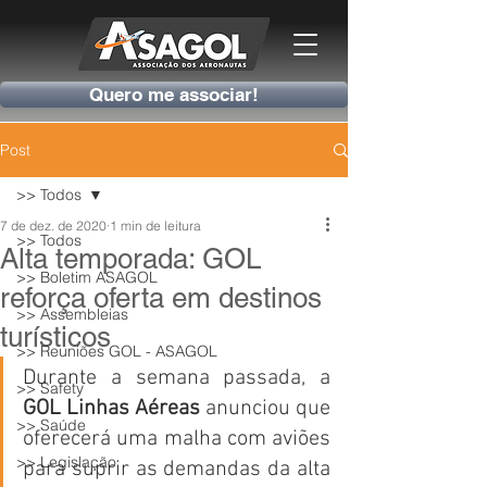
Quero me associar!
Post
>> Todos
7 de dez. de 2020
1 min de leitura
>> Todos
Alta temporada: GOL
>> Boletim ASAGOL
reforça oferta em destinos
>> Assembleias
turísticos
>> Reuniões GOL - ASAGOL
Durante a semana passada, a
>> Safety
GOL Linhas Aéreas
 anunciou que 
>> Saúde
oferecerá uma malha com aviões 
>> Legislação
para suprir as demandas da alta 