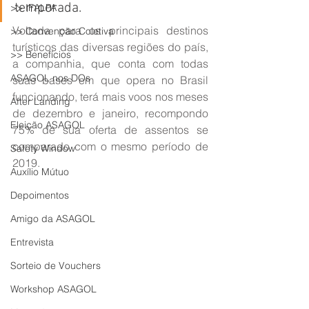
temporada.
>> IFALPA
Voltada para os principais destinos 
>> Convenção Coletiva
turísticos das diversas regiões do país, 
>> Benefícios
a companhia, que conta com todas 
ASAGOL nos DOs
suas bases em que opera no Brasil 
funcionando, terá mais voos nos meses 
After Landing
de dezembro e janeiro, recompondo 
Eleição ASAGOL
75% de sua oferta de assentos se 
comparado com o mesmo período de 
Safety Window
2019.
Auxílio Mútuo
Depoimentos
Amigo da ASAGOL
Entrevista
Sorteio de Vouchers
Workshop ASAGOL