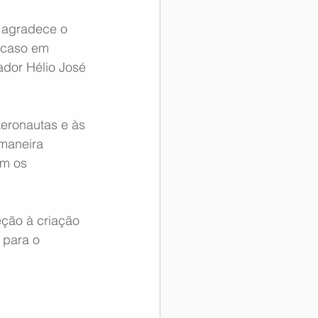
 agradece o 
 caso em 
dor Hélio José 
eronautas e às 
aneira  
am os 
ção à criação 
 para o 