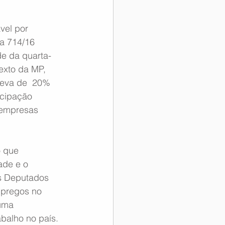
vel por 
ia 714/16 
e da quarta-
texto da MP, 
eleva de  20% 
icipação 
 empresas 
o que 
ade e o 
s Deputados 
pregos no 
uma  
abalho no país.