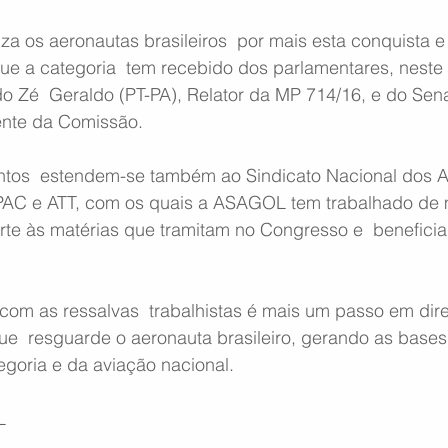
 os aeronautas brasileiros  por mais esta conquista e
ue a categoria  tem recebido dos parlamentares, neste
o Zé  Geraldo (PT-PA), Relator da MP 714/16, e do Sena
ente da Comissão.
tos  estendem-se também ao Sindicato Nacional dos A
AC e ATT, com os quais a ASAGOL tem trabalhado de m
orte às matérias que tramitam no Congresso e  benefici
om as ressalvas  trabalhistas é mais um passo em dire
ue  resguarde o aeronauta brasileiro, gerando as bases
egoria e da aviação nacional.
L