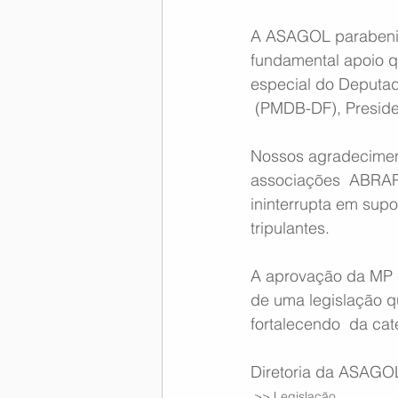
A ASAGOL parabeniza
fundamental apoio q
especial do Deputad
 (PMDB-DF), Presid
Nossos agradecimen
associações  ABRAP
ininterrupta em sup
tripulantes.
A aprovação da MP c
de uma legislação q
fortalecendo  da cat
Diretoria da ASAGO
>> Legislação