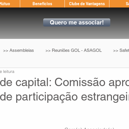
 Mútuo
Benefícios
Clube de Vantagens
S
Quero me associar!
>> Assembleias
>> Reuniões GOL - ASAGOL
>> Safe
e leitura
>> Convenção Coletiva
>> Benefícios
ASAGOL nos D
de capital: Comissão apr
e participação estrangei
ndow
Auxílio Mútuo
Depoimentos
Amigo da ASAGOL
op ASAGOL
Mercado
Teste ICAO
Fadigômetro