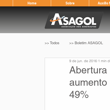
Home
Sobre
Auxílio
>> Todos
>> Boletim ASAGOL
9 de jun. de 2016
1 min d
>> Legislação
>> IFALPA
Abertura 
aumento d
Eleição ASAGOL
Safety Wi
49%
Sorteio de Vouchers
Worksh