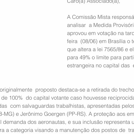
Caro(a) Associado(a),
A Comissão Mista responsá
analisar  a Medida Provisór
aprovou em votação na tard
feira  (08/06) em Brasília o 
que altera a lei 7565/86 e 
para 49% o limite para part
estrangeira no capital das 
originalmente  proposto destaca-se a retirada do trech
 de 100%  do capital votante caso houvesse reciprocid
s  com salvaguardas trabalhistas, apresentadas pelo
-MG) e Jerônimo Goergen (PP-RS). A proteção aos em
pal demanda dos aeronautas, e sua inclusão representa 
ara a categoria visando a manutenção dos postos de  tr