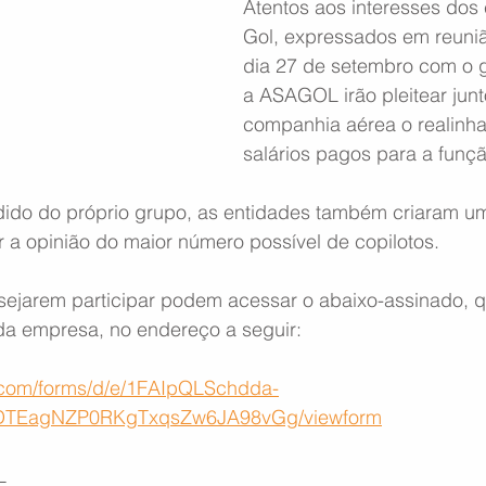
Atentos aos interesses dos 
Gol, expressados em reuniã
dia 27 de setembro com o 
a ASAGOL irão pleitear junt
companhia aérea o realinh
salários pagos para a funçã
ido do próprio grupo, as entidades também criaram um
 a opinião do maior número possível de copilotos.
sejarem participar podem acessar o abaixo-assinado, q
da empresa, no endereço a seguir:
e.com/forms/d/e/1FAIpQLSchdda-
DTEagNZP0RKgTxqsZw6JA98vGg/viewform
L