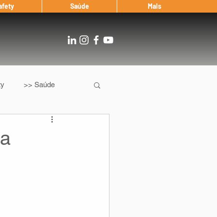
afety
Saúde
Mais
ty
>> Saúde
Os
After Landing
da
Entrevista
Notícias