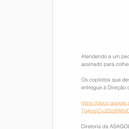
Memória Aeronáutica
Atendendo a um ped
assinado para colher
Os copilotos que de
entregue à Direção 
https://docs.googl
Tg4qglZvJ25c6WbI
Diretoria da ASAGO