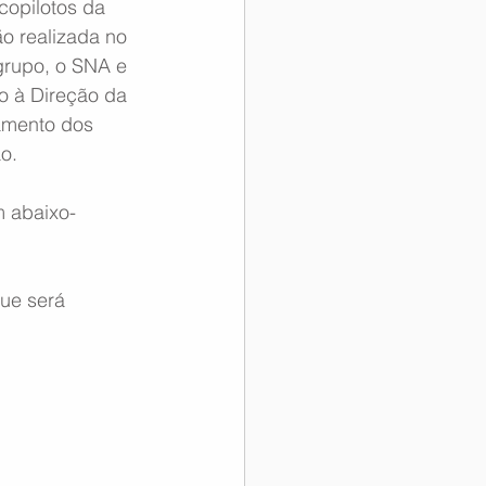
copilotos da 
o realizada no 
grupo, o SNA e 
o à Direção da 
amento dos 
o.
 abaixo-
ue será 