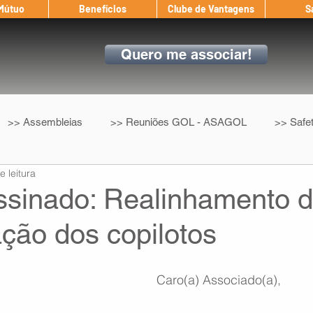
 Mútuo
Benefícios
Clube de Vantagens
S
Quero me associar!
>> Assembleias
>> Reuniões GOL - ASAGOL
>> Safe
e leitura
>> Convenção Coletiva
>> Benefícios
ASAGOL nos D
ssinado: Realinhamento 
ção dos copilotos
ndow
Auxílio Mútuo
Depoimentos
Amigo da ASAGOL
Caro(a) Associado(a),
op ASAGOL
Mercado
Teste ICAO
Fadigômetro