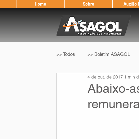
Home
Sobre
Auxílio
>> Todos
>> Boletim ASAGOL
4 de out. de 2017
1 min d
>> Legislação
>> IFALPA
Abaixo-a
remunera
Eleição ASAGOL
Safety Wi
Sorteio de Vouchers
Worksh