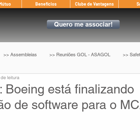
 Mútuo
Benefícios
Clube de Vantagens
S
Quero me associar!
>> Assembleias
>> Reuniões GOL - ASAGOL
>> Safe
 de leitura
>> Convenção Coletiva
>> Benefícios
ASAGOL nos D
 Boeing está finalizando
ção de software para o M
ndow
Auxílio Mútuo
Depoimentos
Amigo da ASAGOL
op ASAGOL
Mercado
Teste ICAO
Fadigômetro