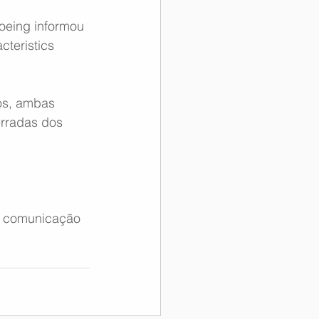
oeing informou 
teristics 
os, ambas 
rradas dos 
e comunicação 