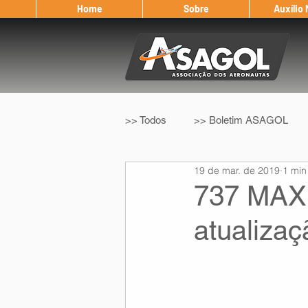
Home
Sobre
Auxílio
>> Todos
>> Boletim ASAGOL
19 de mar. de 2019
1 min
>> Legislação
>> IFALPA
737 MAX:
atualiza
Eleição ASAGOL
Safety Wi
Sorteio de Vouchers
Worksh