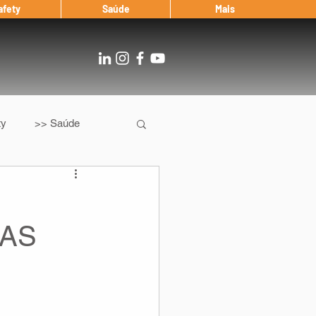
afety
Saúde
Mais
ty
>> Saúde
Os
After Landing
CAS
Entrevista
Notícias