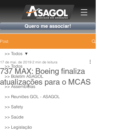
Quero me associar!
Post
>> Todos
17 de mai. de 2019
2 min de leitura
>> Todos
737 MAX: Boeing finaliza
>> Boletim ASAGOL
atualizações para o MCAS
>> Assembleias
>> Reuniões GOL - ASAGOL
>> Safety
>> Saúde
>> Legislação