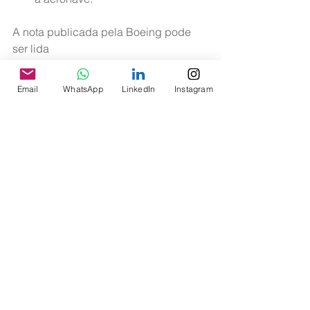
A nota publicada pela Boeing pode 
ser lida 
em 
https://boeing.mediaroom.com/new
s-releases-statements?item=130434
, e 
Email
WhatsApp
LinkedIn
Instagram
as informações sobre as mudanças no 
MCAS estão disponíveis 
em 
http://www.boeing.com/commercial/
737max/737-max-software-
updates.page
. 
>> Safety
Ver tudo
Posts recentes