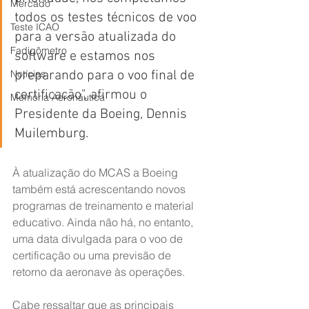
Mercado
todos os testes técnicos de voo 
Teste ICAO
para a versão atualizada do 
Fadigômetro
software e estamos nos 
preparando para o voo final de 
Notícias
certificação", afirmou o 
Memória Aeronáutica
Presidente da Boeing, Dennis 
Muilemburg.
À atualização do MCAS a Boeing 
também está acrescentando novos 
programas de treinamento e material 
educativo. Ainda não há, no entanto, 
uma data divulgada para o voo de 
certificação ou uma previsão de 
retorno da aeronave às operações.
Cabe ressaltar que as principais 