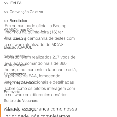
>> IFALPA
>> Convenção Coletiva
>> Benefícios
Em comunicado oficial, a Boeing 
ASAGOL nos DOs
informou na quinta-feira (16) ter 
finalizado a campanha de testes com 
After Landing
o software atualizado do MCAS.
Eleição ASAGOL
Safety Window
Ao todo foram realizados 207 voos de 
avaliação, somando mais de 360 
Auxílio Mútuo
horas, e no momento a fabricante está, 
Depoimentos
a pedido da FAA, fornecendo 
informações adicionais e detalhadas 
Amigo da ASAGOL
sobre como os pilotos interagem com 
Entrevista
o software em diferentes cenários.
Sorteio de Vouchers
"Tendo a segurança como nossa 
Workshop ASAGOL
prioridade, nós completamos 