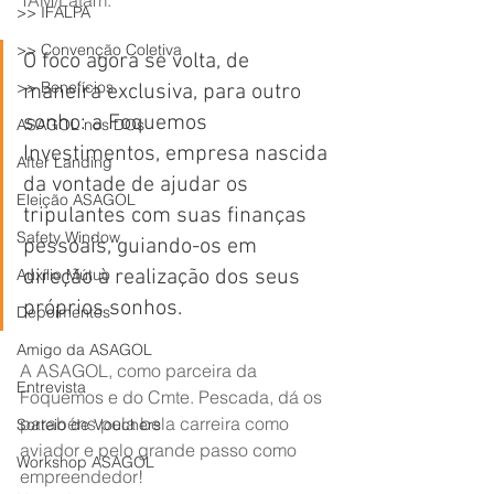
TAM/Latam.
>> IFALPA
>> Convenção Coletiva
O foco agora se volta, de 
>> Benefícios
maneira exclusiva, para outro 
sonho: a Foquemos 
ASAGOL nos DOs
Investimentos, empresa nascida 
After Landing
da vontade de ajudar os 
Eleição ASAGOL
tripulantes com suas finanças 
Safety Window
pessoais, guiando-os em 
Auxílio Mútuo
direção à realização dos seus 
próprios sonhos.
Depoimentos
Amigo da ASAGOL
A ASAGOL, como parceira da 
Entrevista
Foquemos e do Cmte. Pescada, dá os 
parabéns pela bela carreira como 
Sorteio de Vouchers
aviador e pelo grande passo como 
Workshop ASAGOL
empreendedor!