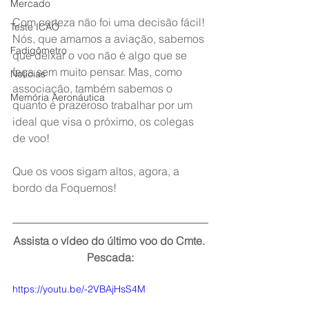
Mercado
Com certeza não foi uma decisão fácil! 
Teste ICAO
Nós, que amamos a aviação, sabemos 
Fadigômetro
que deixar o voo não é algo que se 
faça sem muito pensar. Mas, como 
Notícias
associação, também sabemos o 
Memória Aeronáutica
quanto é prazeroso trabalhar por um 
ideal que visa o próximo, os colegas 
de voo!
Que os voos sigam altos, agora, a 
bordo da Foquemos!
Assista o vídeo do último voo do Cmte. 
Pescada:
https://youtu.be/-2VBAjHsS4M