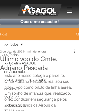
Quero me associar!
Post
>> Todos
2 de dez. de 2021
1 min de leitura
>> Todos
Último voo do Cmte.
>> Boletim ASAGOL
Adriano Pescada
>> Assembleias
Este ano nosso colega e parceiro, 
>> Reuniões GOL - ASAGOL
Cmte Adriano Pescada, realizou seu 
último voo como piloto de linha aérea. 
>> Safety
Um sonho de infância que, realizado, 
>> Saúde
o fez conduzir em segurança pelos 
últimos 20 anos os Airbus da 
>> Legislação